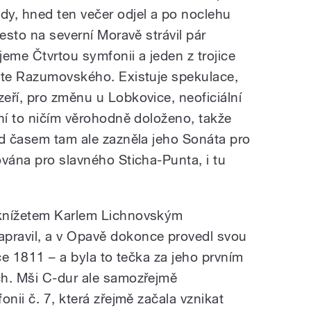
y, hned ten večer odjel a po noclehu
řesto na severní Moravě strávil pár
eme Čtvrtou symfonii a jeden z trojice
ete Razumovského. Existuje spekulace,
eří, pro změnu u Lobkovice, neoficiální
ení to ničím věrohodně doloženo, takže
ed časem tam ale zazněla jeho Sonáta pro
ována pro slavného Sticha-Punta, i tu
 knížetem Karlem Lichnovským
ravil, a v Opavě dokonce provedl svou
oce 1811 – a byla to tečka za jeho prvním
ch. Mši C-dur ale samozřejmě
onii č. 7, která zřejmě začala vznikat