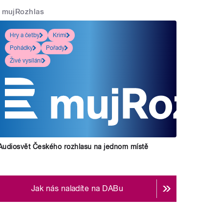
mujRozhlas
Hry a četby
Krimi
Pohádky
Pořady
Živé vysílání
Audiosvět Českého rozhlasu na jednom místě
Jak nás naladíte na DABu