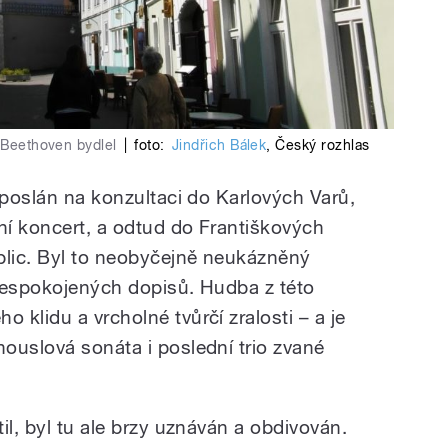
e Beethoven bydlel
|
foto:
Jindřich Bálek
,
Český rozhlas
 poslán na konzultaci do Karlových Varů,
í koncert, a odtud do Františkových
plic. Byl to neobyčejně neukázněný
 nespokojených dopisů. Hudba z této
klidu a vrcholné tvůrčí zralosti – a je
ouslová sonáta i poslední trio zvané
il, byl tu ale brzy uznáván a obdivován.