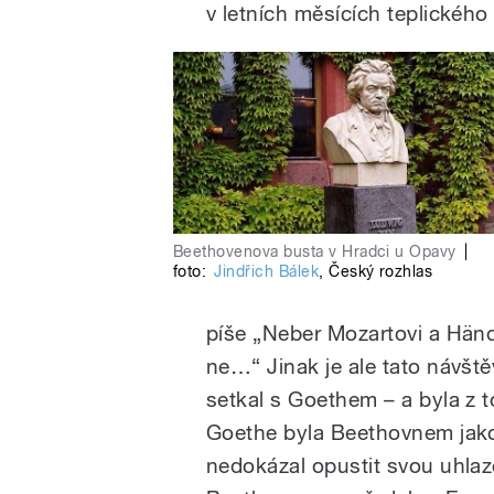
v letních měsících teplického
Beethovenova busta v Hradci u Opavy
|
foto:
Jindřich Bálek
,
Český rozhlas
píše „Neber Mozartovi a Händel
ne…“ Jinak je ale tato návště
setkal s Goethem – a byla z 
Goethe byla Beethovnem jako
nedokázal opustit svou uhlaz