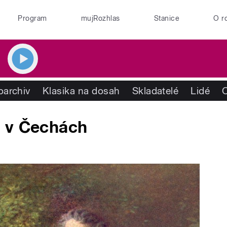
Program
mujRozhlas
Stanice
O r
oarchiv
Klasika na dosah
Skladatelé
Lidé
ě v Čechách