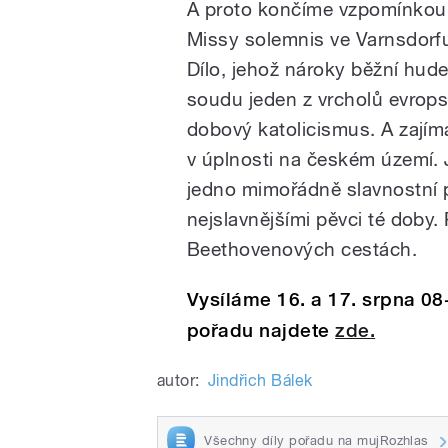
A proto končíme vzpomínkou 
Missy solemnis ve Varnsdorfu
Dílo, jehož nároky běžní hude
soudu jeden z vrcholů evrops
dobový katolicismus. A zají
v úplnosti na českém území.
jedno mimořádně slavnostní 
nejslavnějšími pěvci té doby. 
Beethovenových cestách.
Vysíláme 16. a 17. srpna 08
pořadu najdete
zde.
autor:
Jindřich Bálek
Všechny díly pořadu na mujRozhlas