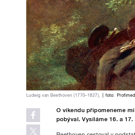
Ludwig van Beethoven (1770–1827),
|
foto:
Profime
O víkendu připomeneme mís
pobýval. Vysíláme 16. a 17.
Beethoven cestoval v podstat