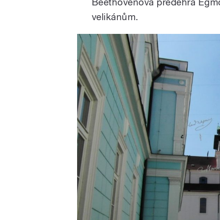
Beethovenova předehra Egmo
velikánům.