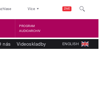
ozhlase
Více
ŽIVĚ
PROGRAM
AUDIOARCHIV
O nás
Videoskladby
ENGLISH