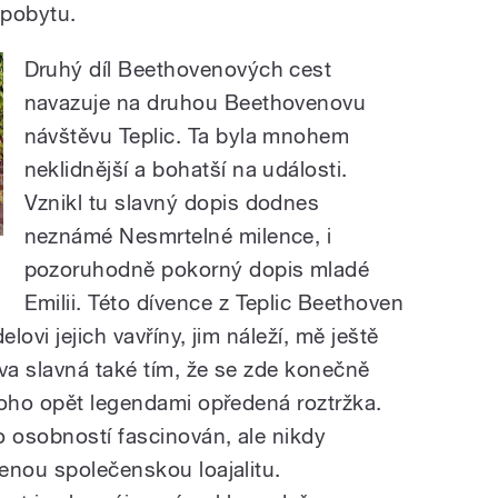
 pobytu.
Druhý díl Beethovenových cest
navazuje na druhou Beethovenovu
návštěvu Teplic. Ta byla mnohem
neklidnější a bohatší na události.
Vznikl tu slavný dopis dodnes
neznámé Nesmrtelné milence, i
pozoruhodně pokorný dopis mladé
Emilii. Této dívence z Teplic Beethoven
ovi jejich vavříny, jim náleží, mě ještě
va slavná také tím, že se zde konečně
toho opět legendami opředená roztržka.
 osobností fascinován, ale nikdy
enou společenskou loajalitu.