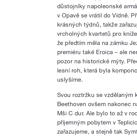
důstojníky napoleonské armád
v Opavě se vrátil do Vídně. P
krásných týdnů, takže zařazuj
vrcholných kvartetů pro kníž
že předtím měla na zámku Jez
premiéru také Eroica – ale n
pozor na historické mýty. Př
lesní roh, která byla kompon
uslyšíme.
Svou roztržku se vzdělaným
Beethoven ovšem nakonec nap
Mši C dur. Ale bylo to až v r
příjemným pobytem v Teplicí
zařazujeme, a stejně tak Symf