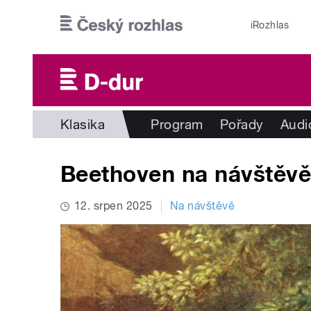
Přejít k hlavnímu obsahu
iRozhlas
Klasika
Program
Pořady
Audi
Beethoven na návštěv
12. srpen 2025
Na návštěvě