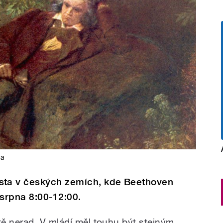
da
ta v českých zemích, kde Beethoven
 srpna 8:00-12:00.
ě nerad. V mládí měl touhu být stejným