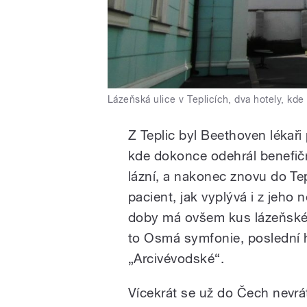
Lázeňská ulice v Teplicích, dva hotely, kd
Z Teplic byl Beethoven lékaři
kde dokonce odehrál benefičn
lázní, a nakonec znovu do Te
pacient, jak vyplývá i z jeho
doby má ovšem kus lázeňského 
to Osmá symfonie, poslední h
„Arcivévodské“.
Vícekrát se už do Čech nevrát