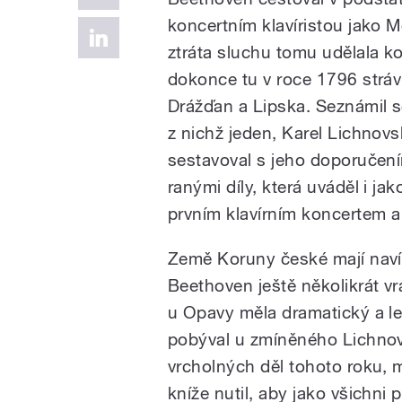
koncertním klavíristou jako M
ztráta sluchu tomu udělala ko
dokonce tu v roce 1796 stráv
Drážďan a Lipska. Seznámil se
z nichž jeden, Karel Lichnovs
sestavoval s jeho doporučen
ranými díly, která uváděl i jak
prvním klavírním koncertem a 
Země Koruny české mají navíc
Beethoven ještě několikrát vr
u Opavy měla dramatický a 
pobýval u zmíněného Lichno
vrcholných děl tohoto roku, 
kníže nutil, aby jako všichni