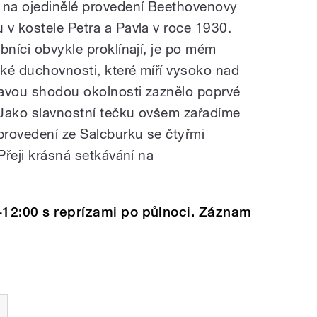
na ojedinělé provedení Beethovenovy
 v kostele Petra a Pavla v roce 1930.
bníci obvykle proklínají, je po mém
ké duchovnosti, které míří vysoko nad
mavou shodou okolnosti zaznělo poprvé
 Jako slavnostní tečku ovšem zařadíme
provedení ze Salcburku se čtyřmi
Přeji krásná setkávání na
-12:00 s reprízami po půlnoci. Záznam