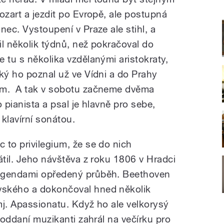
ozart a jezdit po Evropě, ale postupná
nec. Vystoupení v Praze ale stihl, a
il několik týdnů, než pokračoval do
 tu s několika vzdělanými aristokraty,
ký ho poznal už ve Vídni a do Prahy
ím. A tak v sobotu začneme dvěma
o pianista a psal je hlavně pro sebe,
klavírní sonátou.
 to privilegium, že se do nich
átil. Jeho návštěva z roku 1806 v Hradci
legendami opředený průběh. Beethoven
vského a dokončoval hned několik
mj. Apassionatu. Když ho ale velkorysý
 poddaní muzikanti zahrál na večírku pro