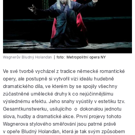
Wagnerův Bludný Holanďan
|
foto:
Metropolitní opera NY
Ve své tvorbě vycházel z tradice německé romantické
opery, ale postupně si vytvořil vizi ideálu hudebně
dramatického díla, ve kterém by se spojily všechny
zúčastněné umělecké druhy k co nejúčinnějšímu
výslednému efektu. Jeho snahy vyústily v estetiku tzv.
Gesamtkunstwerku, usilujícího o dokonalou jednotu
slova, hudby a dramatické akce. První projevy tohoto
Wagnerova stylového směřování jsou patrné právě
v opeře Bludný Holanďan, která je tak svým způsobem