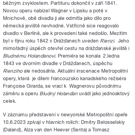
běžným zvyklostem. Partituru dokončil v září 1841.
Novou operu nabízel Wagner v Lipsku a poté v
Mnichově, obě divadla ji ale odmítla jako dílo pro
německá jeviště nevhodné. Vstřícně sice reagovalo
divadlo v Berlíně, ale k provedení také nedošlo. Mezitím
byl v říjnu roku 1842 v Drážďanech
uveden
Rienzi
. Jeho
mimořádný úspěch otevřel cestu na drážďanské jeviště i
Bludnému Holanďanovi
. Premiéra se konala 2.ledna
1843 ve dvorním divadle v Drážďanech, úspěchu
Rienziho
ale nedosáhla. Aktuální inscenace Metropolitní
opery, která je dílem francouzsko kanadského režiséra
Françoise Girarda, se vrací k Wagnerovu původnímu
záměru a operu
Bludný Holanďan
uvádí jako jednoaktový
celek.
V záznamu představení v newyorské Metropolitní opeře
10.6.2023 zpívají v hlavních rolích: Dmitry Belosselskiy
(Daland), Alza van den Heever (Senta) a Tomasz