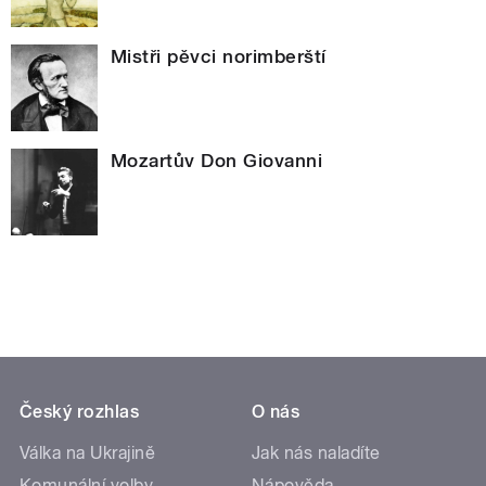
Mistři pěvci norimberští
Mozartův Don Giovanni
Český rozhlas
O nás
Válka na Ukrajině
Jak nás naladíte
Komunální volby
Nápověda