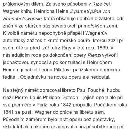
průlomovým dílem. Za svého působení v Rize četl
Wagner knihu Heinricha Heina
Z pamětí pána von
Schnabelewopski
, která obsahuje i příběh o zakleté lodi
známý ze starých ság severských přímořských zemí.
K volbě námětu nepochybně přispěl i Wagnerův
autentický zážitek z kruté mořské bouře, kterou zažil při
svém útěku před věřiteli z Rigy v létě roku 1839. V
následujícím roce po dokončení opery
Rienzi
vytvořil
jednaktovou synopsi a po konzultaci s Heinrichem
Heinem ji nabídl Léonu Pilletovi, pařížskému opernímu
řediteli. Objednávku na novou operu ale nedostal.
Na stejný námět zpracoval libreto Paul Fouché, hudbu
složil Pierre-Louis Philippe Dietsch – jejich opera ale při
své premiéře v Paříži roku 1842 propadla. Počátkem roku
1841 se pustil Wagner do práce na libretu sám.
Původním záměrem bylo hrát operu bez přestávky,
skladatel ale nakonec rezignoval a přizpůsobil koncepci