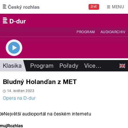
Přejít k hlavnímu obsahu
MENU
ŽIVĚ
PROGRAM
AUDIOARCHIV
Klasika
Program
Pořady
Více
…
Bludný Holanďan z MET
14. květen 2023
Opera na D-dur
Největší audioportál na českém internetu