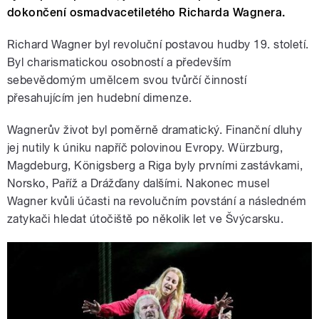
dokončení osmadvacetiletého Richarda Wagnera.
Richard Wagner byl revoluční postavou hudby 19. století.
Byl charismatickou osobností a především
sebevědomým umělcem svou tvůrčí činností
přesahujícím jen hudební dimenze.
Wagnerův život byl poměrně dramatický. Finanční dluhy
jej nutily k úniku napříč polovinou Evropy. Würzburg,
Magdeburg, Königsberg a Riga byly prvními zastávkami,
Norsko, Paříž a Drážďany dalšími. Nakonec musel
Wagner kvůli účasti na revolučním povstání a následném
zatykači hledat útočiště po několik let ve Švýcarsku.