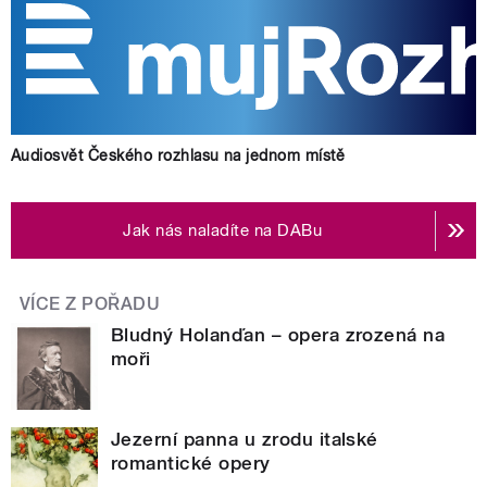
Audiosvět Českého rozhlasu na jednom místě
Jak nás naladíte na DABu
VÍCE Z POŘADU
Bludný Holanďan – opera zrozená na
moři
Jezerní panna u zrodu italské
romantické opery