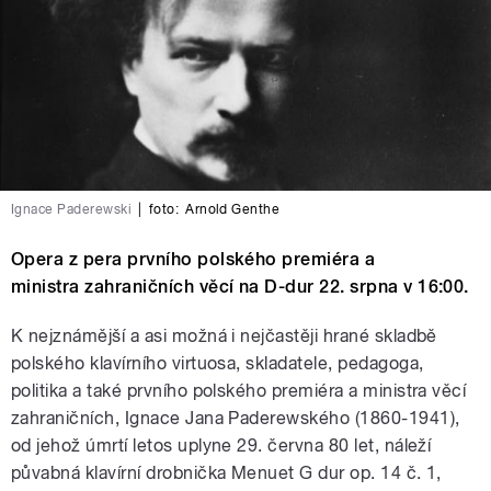
Ignace Paderewski
|
foto:
Arnold Genthe
Opera z pera prvního polského premiéra a
ministra zahraničních věcí na D-dur 22. srpna v 16:00.
K nejznámější a asi možná i nejčastěji hrané skladbě
polského klavírního virtuosa, skladatele, pedagoga,
politika a také prvního polského premiéra a ministra věcí
zahraničních, Ignace Jana Paderewského (1860-1941),
od jehož úmrtí letos uplyne 29. června 80 let, náleží
půvabná klavírní drobnička Menuet G dur op. 14 č. 1,