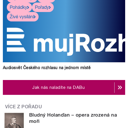
Pohádky
Pořady
Živé vysílání
Audiosvět Českého rozhlasu na jednom místě
Jak nás naladíte na DABu
VÍCE Z POŘADU
Bludný Holanďan – opera zrozená na
moři