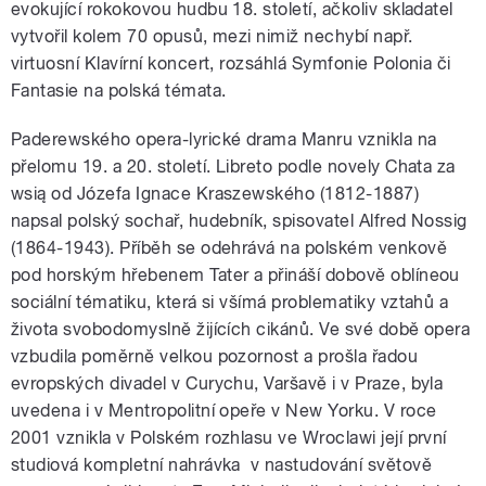
evokující rokokovou hudbu 18. století, ačkoliv skladatel
vytvořil kolem 70 opusů, mezi nimiž nechybí např.
virtuosní Klavírní koncert, rozsáhlá Symfonie Polonia či
Fantasie na polská témata.
Paderewského opera-lyrické drama Manru vznikla na
přelomu 19. a 20. století. Libreto podle novely Chata za
wsią od Józefa Ignace Kraszewského (1812-1887)
napsal polský sochař, hudebník, spisovatel Alfred Nossig
(1864-1943). Příběh se odehrává na polském venkově
pod horským hřebenem Tater a
přináší dobově oblíneou
sociální tématiku, která si všímá problematiky vztahů a
života svobodomyslně žijících cikánů. Ve své době opera
vzbudila poměrně velkou pozornost a prošla řadou
evropských divadel v Curychu, Varšavě i v Praze, byla
uvedena i v Mentropolitní opeře v New Yorku. V roce
2001 vznikla v Polském rozhlasu ve Wroclawi její první
studiová kompletní nahrávka v nastudování světově