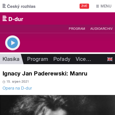
Přejít k hlavnímu obsahu
MENU
ŽIVĚ
PROGRAM
AUDIOARCHIV
Klasika
Program
Pořady
Více
…
Ignacy Jan Paderewski: Manru
15. srpen 2021
Opera na D-dur