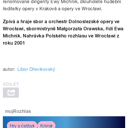
renomované dirigenty Ewy Michnik, dlouholeté hudební
ředitelky opery v Krakově a opery ve Wroclawi.
Zpívá a hraje sbor a orchestr Dolnoslezské opery ve
Wrocławi, sbormistryně Małgorzata Orawska, řídí Ewa
Michnik. Nahrávka Polského rozhlasu ve Wrocławi z
roku 2001
autor:
Libor Dřevikovský
mujRozhlas
Hry a četby
Krimi