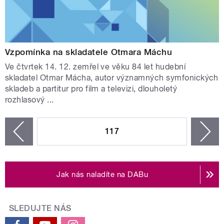
Vzpomínka na skladatele Otmara Máchu
Ve čtvrtek 14. 12. zemřel ve věku 84 let hudební
skladatel Otmar Mácha, autor významných symfonických
skladeb a partitur pro film a televizi, dlouholetý
rozhlasový ...
STRÁNKY
117
n
zí
Jak nás naladíte na DABu
SLEDUJTE NÁS