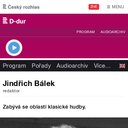
Přejít k hlavnímu obsahu
MENU
ŽIVĚ
PROGRAM
AUDIOARCHIV
Program
Pořady
Audioarchiv
Více
…
Jindřich Bálek
redaktor
Zabývá se oblastí klasické hudby.