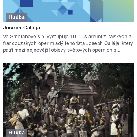
Hudba
Joseph Calléja
Ve Smetanově síni vystupuje 10. 1. s áriemi z italských a
francouzských oper mladý tenorista Joseph Calléja, který
patří mezi nejnovější objevy světových operních s...
Hudba