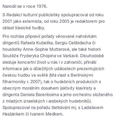
Narodil se v roce 1976.
S Redakcí kulturní publicistiky spolupracoval od roku
2001 jako externista, od roku 2005 je redaktorem pro
oblast klasické hudby.
Pro rozhlas připravil pořady věnované nahrávkám
dirigentů Rafaela Kubelíka, Sergiu Celibidacha či
houslistky Anne-Sophie Mutterové, ale také historii
Soutěže Fryderyka Chopina ve Varšavě. Dlouhodobě
sleduje koncertní život u nás i v zahraničí, přináší
informace jak o důležitých událostech prezentujících
českou hudbu ve světě (Má vlast s Berlínskými
filharmoniky r. 2007), tak o hudebních produkcích s
obecným morálním dosahem (aktivity klavíristy a
dirigenta Daniela Barenboima a jeho orchestru složeného
z mladých izraelských i arabských hudebníků).
Spolupracoval na pořadu Setkávání mj. s Ladislavem
Hejdánkem či Ivanem Medkem.