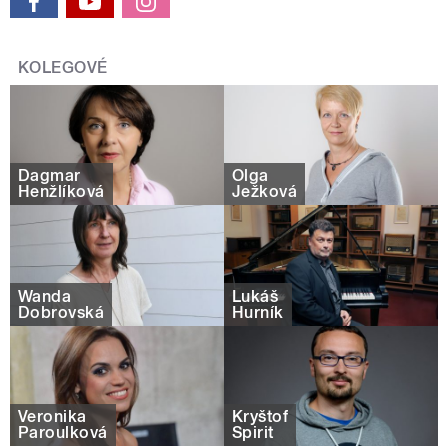
KOLEGOVÉ
Dagmar
Olga
Henžlíková
Ježková
Wanda
Lukáš
Dobrovská
Hurník
Veronika
Kryštof
Paroulková
Spirit