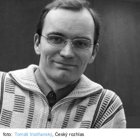
foto:
Tomáš Vodňanský
,
Český rozhlas