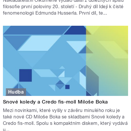
Nakladatelství Oikumené vydalo další z důležitých spisů
filosofie první poloviny 20. století - Druhý díl Idejí k čisté
fenomenologii Edmunda Husserla. První díl, te...
Hudba
Snové koledy a Credo fis-moll Miloše Boka
Mezi novinkami, které vyšly v závěru minulého roku je
také nové CD Miloše Boka se skladbami Snové koledy a
Credo fis-moll. Spolu s kompaktním diskem, který vydává
u...