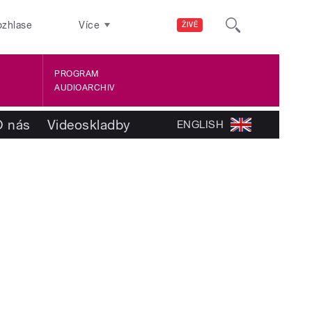
ozhlase
Více
ŽIVĚ
PROGRAM
AUDIOARCHIV
O nás
Videoskladby
ENGLISH