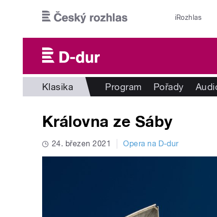
Přejít k hlavnímu obsahu
iRozhlas
Klasika
Program
Pořady
Audi
Královna ze Sáby
24. březen 2021
Opera na D-dur