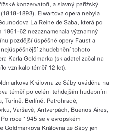
žské konzervatoři, a slavný pařížský
 (1818-1893). Elwartova opera nebyla
Gounodova La Reine de Saba, která po
ech 1861-62 nezaznamenala významný
ínu pozdější úspěšné opery Faust a
ě nejúspěšnější zhudebnění tohoto
era Karla Goldmarka (skladatel začal na
lo vznikalo téměř 12 let).
oldmarkova Královna ze Sáby uváděna na
lova téměř po celém tehdejším hudebním
 Turíně, Berlíně, Petrohradě,
rku, Varšavě, Antverpách, Buenos Aires,
. Po roce 1945 se v evropském
je Goldmarkova Královna ze Sáby jen