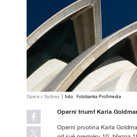
Opera v Sydney
|
foto:
Fotobanka Profimedia
Operní triumf Karla Goldmar
Operní prvotina Karla Goldma
od své premiéry 10. března 18