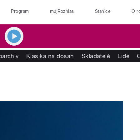
Program
mujRozhlas
Stanice
O r
oarchiv
Klasika na dosah
Skladatelé
Lidé