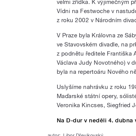
velmi zřídka. K výjimečným př
Vídni na Festwoche v nastud
z roku 2002 v Národním diva
V Praze byla Královna ze Sá
ve Stavovském divadle, na pr
z podnětu ředitele Františka
Václava Judy Novotného) v d
byla na repertoáru Nového n
Uslyšíme nahrávku z roku 19
Maďarské státní opery, sólis
Veronika Kincses, Siegfried 
Na D-dur v neděli
4. dubna 
autor:
Libor Dřevikovský