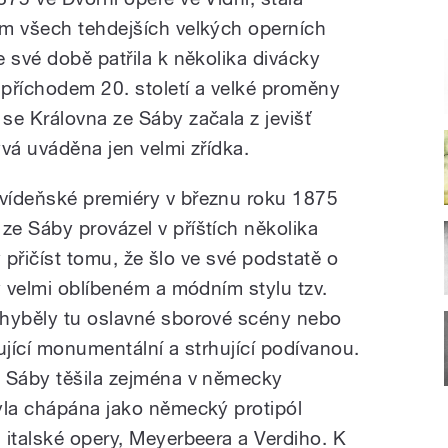
m všech tehdejších velkých operních
 své době patřila k několika divácky
příchodem 20. století a velké proměny
se Královna ze Sáby začala z jevišť
bývá uváděna jen velmi zřídka.
vídeňské premiéry v březnu roku 1875
e Sáby provázel v příštích několika
ry přičíst tomu, že šlo ve své podstatě o
y velmi oblíbeném a módním stylu tzv.
chyběly tu oslavné sborové scény nebo
ující monumentální a strhující podívanou.
e Sáby těšila zejména v německy
yla chápána jako německý protipól
 italské opery, Meyerbeera a Verdiho. K