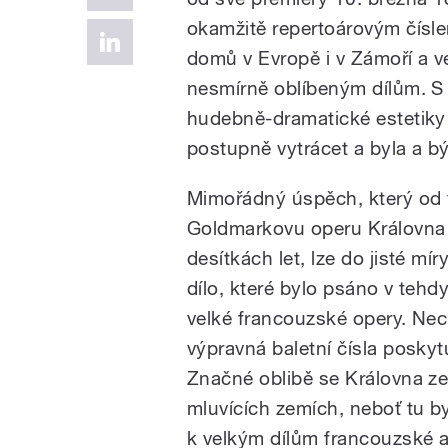
okamžitě repertoárovým čísle
domů v Evropě i v Zámoří a ve
nesmírně oblíbeným dílům. S 
hudebně-dramatické estetiky 
postupně vytrácet a byla a 
Mimořádný úspěch, který od 
Goldmarkovu operu Královna z
desítkách let, lze do jisté mí
dílo, které bylo psáno v tehd
velké francouzské opery. Ne
výpravná baletní čísla poskyt
Značné oblibě se Královna z
mluvících zemích, neboť tu b
k velkým dílům francouzské a