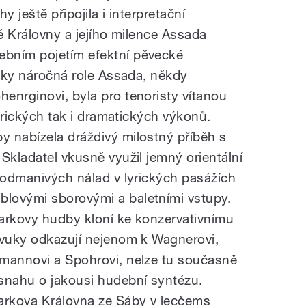
y ještě připojila i interpretační
ké Královny a jejího milence Assada
bním pojetím efektní pěvecké
ecky náročná role Assada, někdy
enrginovi, byla pro tenoristy vítanou
lyrických tak i dramatických výkonů.
 nabízela dráždivý milostný příběh s
Skladatel vkusně využil jemný orientální
 podmanivých nálad v lyrických pasážích
lovými sborovými a baletními vstupy.
arkovy hudby kloní ke konzervativnímu
zvuky odkazují nejenom k Wagnerovi,
umannovi a Spohrovi, nelze tu současně
snahu o jakousi hudební syntézu.
rkova Královna ze Sáby v lecčems