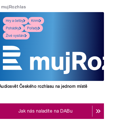
mujRozhlas
Hry a četby
Krimi
Pohádky
Pořady
Živé vysílání
Audiosvět Českého rozhlasu na jednom místě
Jak nás naladíte na DABu