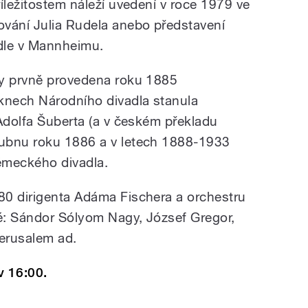
íležitostem náleží uvedení v roce 1979 ve
ování Julia Rudela anebo představení
dle v Mannheimu.
by prvně provedena roku 1885
knech Národního divadla stanula
 Adolfa Šuberta (a v českém překladu
ubnu roku 1886 a v letech 1888-1933
ěmeckého divadla.
80 dirigenta Adáma Fischera a orchestru
té: Sándor Sólyom Nagy, József Gregor,
Jerusalem ad.
v 16:00.