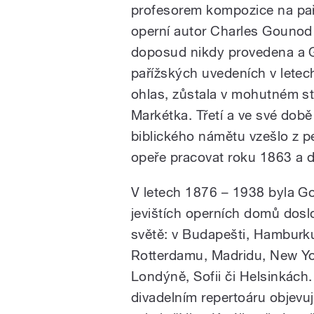
profesorem kompozice na paří
operní autor Charles Gounod
doposud nikdy provedena a 
pařížských uvedeních v let
ohlas, zůstala v mohutném st
Markétka. Třetí a ve své dob
biblického námětu vzešlo z p
opeře pracovat roku 1863 a dí
V letech 1876 – 1938 byla G
jevištích operních domů dos
světě: v Budapešti, Hamburku,
Rotterdamu, Madridu, New Yo
Londýně, Sofii či Helsinkách
divadelním repertoáru objevu