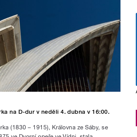
ka na D-dur v neděli 4. dubna v 16:00.
rka (1830 – 1915), Královna ze Sáby, se
75 ve Dvorní opeře ve Vídni, stala