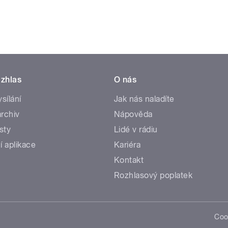
zhlas
O nás
ysílání
Jak nás naladíte
rchiv
Nápověda
sty
Lidé v rádiu
í aplikace
Kariéra
Kontakt
Rozhlasový poplatek
Coo