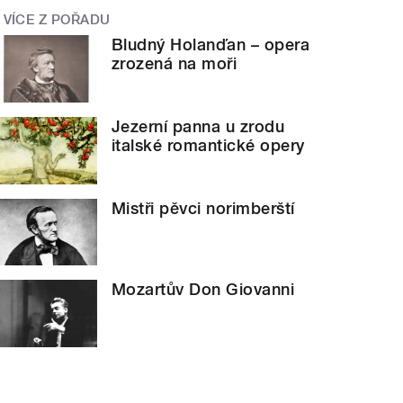
VÍCE Z POŘADU
Bludný Holanďan – opera
zrozená na moři
Jezerní panna u zrodu
italské romantické opery
Mistři pěvci norimberští
Mozartův Don Giovanni