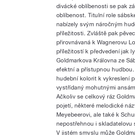
divácké oblíbenosti se pak záh
oblíbenost. Titulní role sábs
nabízely svým náročným hude
příležitosti. Zvláště pak pěv
přirovnávaná k Wagnerovu Loh
příležitostí k předvedení jak 
Goldmarkova Královna ze Sáby
efektní a přístupnou hudbou. 
hudební kolorit k vykreslení
vystřídaný mohutnými ansámb
Ačkoliv se celkový ráz Goldm
pojetí, některé melodické ná
Meyebeerovi, ale také k Sch
nepostřehnou i skladatelovu 
V jistém smyslu může Goldma