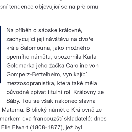
ební tendence objevující se na přelomu
Na příběh o sábské královně,
zachycující její návštěvu na dvoře
krále Šalomouna, jako možného
operního námětu, upozornila Karla
Goldmarka jeho žačka Caroline von
Gomperz-Bettelheim, vynikající
mezzosopranistka, která také měla
původně zpívat titulní roli Královny ze
Sáby. Tou se však nakonec slavná
Materna. Biblický námět o Královně ze
markem dva francouzští skladatelé: dnes
lie Elwart (1808-1877), jež byl