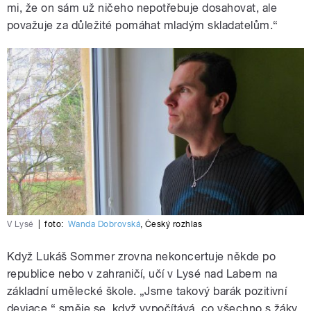
mi, že on sám už ničeho nepotřebuje dosahovat, ale
považuje za důležité pomáhat mladým skladatelům.“
V Lysé
|
foto:
Wanda Dobrovská
,
Český rozhlas
Když Lukáš Sommer zrovna nekoncertuje někde po
republice nebo v zahraničí, učí v Lysé nad Labem na
základní umělecké škole. „Jsme takový barák pozitivní
deviace,“ směje se, když vypočítává, co všechno s žáky