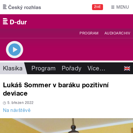
Přejít k hlavnímu obsahu
MENU
ŽIVĚ
PROGRAM
AUDIOARCHIV
Klasika
Program
Pořady
Více
…
Lukáš Sommer v baráku pozitivní
deviace
5. březen 2022
Na návštěvě