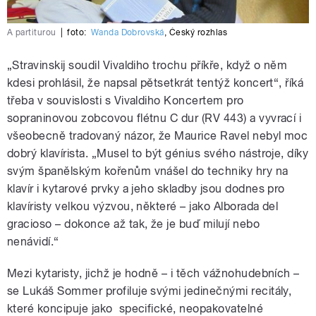
A partiturou
|
foto:
Wanda Dobrovská
,
Český rozhlas
„Stravinskij soudil Vivaldiho trochu příkře, když o něm
kdesi prohlásil, že napsal pětsetkrát tentýž koncert“, říká
třeba v souvislosti s Vivaldiho Koncertem pro
sopraninovou zobcovou flétnu C dur (RV 443) a vyvrací i
všeobecně tradovaný názor, že Maurice Ravel nebyl moc
dobrý klavírista. „Musel to být génius svého nástroje, díky
svým španělským kořenům vnášel do techniky hry na
klavír i kytarové prvky a jeho skladby jsou dodnes pro
klavíristy velkou výzvou, některé – jako Alborada del
gracioso – dokonce až tak, že je buď milují nebo
nenávidí.“
Mezi kytaristy, jichž je hodně – i těch vážnohudebních –
se Lukáš Sommer profiluje svými jedinečnými recitály,
které koncipuje jako specifické, neopakovatelné