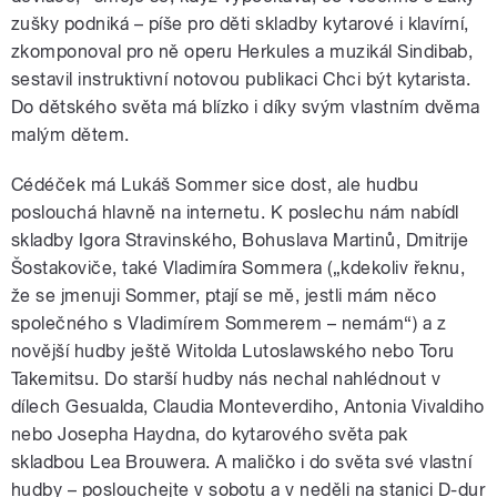
zušky podniká – píše pro děti skladby kytarové i klavírní,
zkomponoval pro ně operu Herkules a muzikál Sindibab,
sestavil instruktivní notovou publikaci Chci být kytarista.
Do dětského světa má blízko i díky svým vlastním dvěma
malým dětem.
Cédéček má Lukáš Sommer sice dost, ale hudbu
poslouchá hlavně na internetu. K poslechu nám nabídl
skladby Igora Stravinského, Bohuslava Martinů, Dmitrije
Šostakoviče, také Vladimíra Sommera („kdekoliv řeknu,
že se jmenuji Sommer, ptají se mě, jestli mám něco
společného s Vladimírem Sommerem – nemám“) a z
novější hudby ještě Witolda Lutoslawského nebo Toru
Takemitsu. Do starší hudby nás nechal nahlédnout v
dílech Gesualda, Claudia Monteverdiho, Antonia Vivaldiho
nebo Josepha Haydna, do kytarového světa pak
skladbou Lea Brouwera. A maličko i do světa své vlastní
hudby – poslouchejte v sobotu a v neděli na stanici D-dur