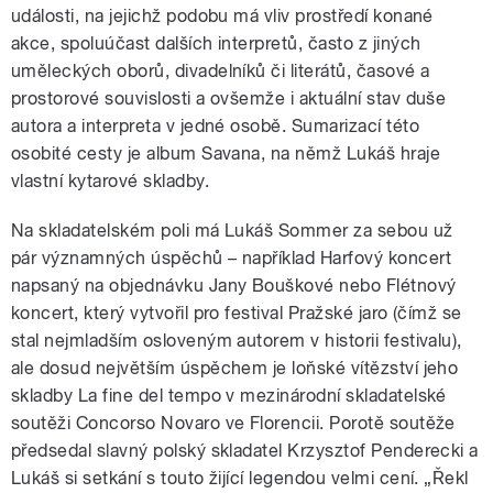
události, na jejichž podobu má vliv prostředí konané
akce, spoluúčast dalších interpretů, často z jiných
uměleckých oborů, divadelníků či literátů, časové a
prostorové souvislosti a ovšemže i aktuální stav duše
autora a interpreta v jedné osobě. Sumarizací této
osobité cesty je album Savana, na němž Lukáš hraje
vlastní kytarové skladby.
Na skladatelském poli má Lukáš Sommer za sebou už
pár významných úspěchů – například Harfový koncert
napsaný na objednávku Jany Bouškové nebo Flétnový
koncert, který vytvořil pro festival Pražské jaro (čímž se
stal nejmladším osloveným autorem v historii festivalu),
ale dosud největším úspěchem je loňské vítězství jeho
skladby La fine del tempo v mezinárodní skladatelské
soutěži Concorso Novaro ve Florencii. Porotě soutěže
předsedal slavný polský skladatel Krzysztof Penderecki a
Lukáš si setkání s touto žijící legendou velmi cení. „Řekl