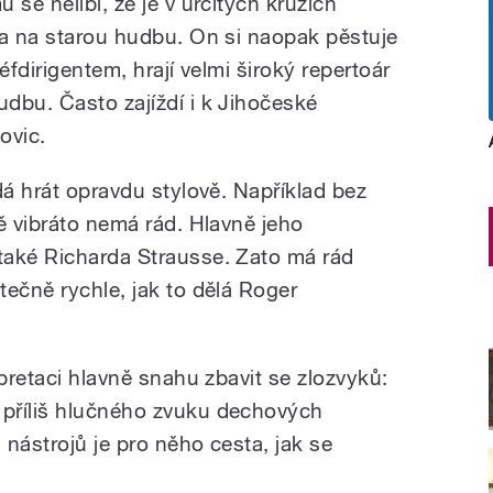
 se nelíbí, že je v určitých kruzích
ta na starou hudbu. On si naopak pěstuje
šéfdirigentem, hrají velmi široký repertoár
dbu. Často zajíždí i k Jihočeské
ovic.
dá hrát opravdu stylově. Například bez
ě vibráto nemá rád. Hlavně jeho
také Richarda Strausse. Zato má rád
tečně rychle, jak to dělá Roger
rpretaci hlavně snahu zbavit se zlozvyků:
příliš hlučného zvuku dechových
nástrojů je pro něho cesta, jak se