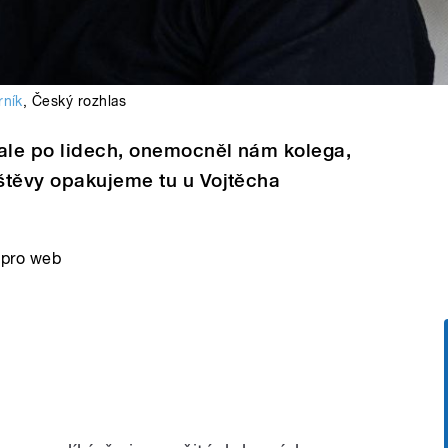
rník
,
Český rozhlas
le po lidech, onemocněl nám kolega,
štěvy opakujeme tu u Vojtěcha
 pro web