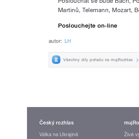
Poslouchat se bude Bach, Pou
Martinů, Telemann, Mozart,
Poslouchejte on-line
autor:
LH
Všechny díly pořadu na mujRozhlas
Český rozhlas
mujRo
Válka na Ukrajině
Živé v