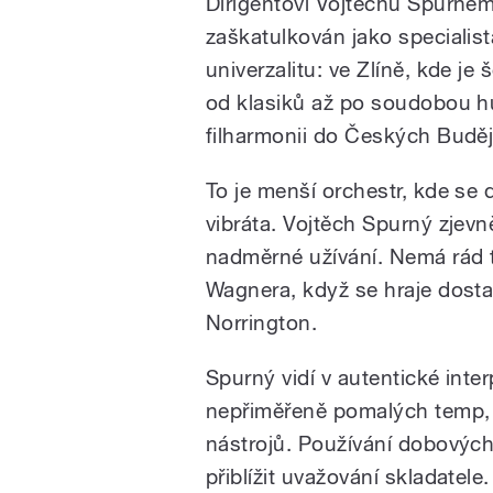
Dirigentovi Vojtěchu Spurnému
zaškatulkován jako specialis
univerzalitu: ve Zlíně, kde je 
od klasiků až po soudobou hu
filharmonii do Českých Buděj
To je menší orchestr, kde se 
vibráta. Vojtěch Spurný zjevn
nadměrné užívání. Nemá rád 
Wagnera, když se hraje dosta
Norrington.
Spurný vidí v autentické inte
nepřiměřeně pomalých temp, 
nástrojů. Používání dobových 
přiblížit uvažování skladatele.