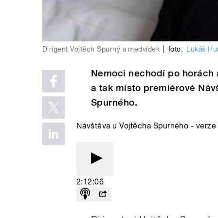
Dirigent Vojtěch Spurný a medvídek
|
foto:
Lukáš Hu
Nemoci nechodí po horách a
a tak místo premiérové Náv
Spurného.
Návštěva u Vojtěcha Spurného - verze
2:12:06