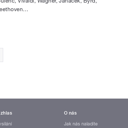
lenc, Vivaldi, Wagner, Janáček, Byrd,
 Beethoven…
zhlas
O nás
ysílání
Jak nás naladíte