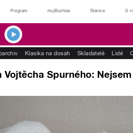
Program
mujRozhlas
Stanice
O r
oarchiv
Klasika na dosah
Skladatelé
Lidé
a Vojtěcha Spurného: Nejsem 