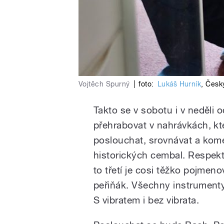
Vojtěch Spurný
|
foto:
Lukáš Hurník
,
Český
Takto se v sobotu i v neděli
přehrabovat v nahrávkách, k
poslouchat, srovnávat a kome
historických cembal. Respekt
to třetí je cosi těžko pojmeno
peřiňák. Všechny instrumenty
S vibratem i bez vibrata.