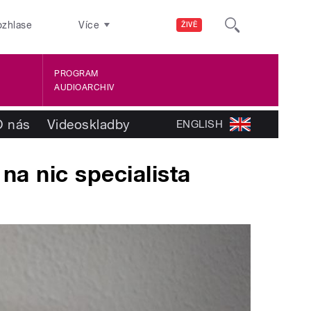
ozhlase
Více
ŽIVĚ
PROGRAM
AUDIOARCHIV
O nás
Videoskladby
ENGLISH
na nic specialista