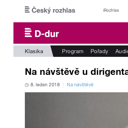
Přejít k hlavnímu obsahu
iRozhlas
Klasika
Program
Pořady
Audi
Na návštěvě u dirigent
8. leden 2018
Na návštěvě