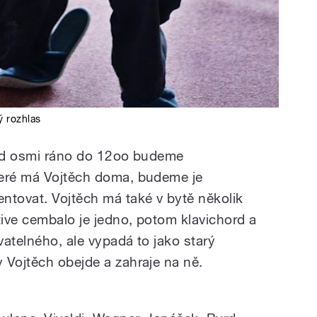
 rozhlas
 od osmi ráno do 12oo budeme
teré má Vojtěch doma, budeme je
ntovat. Vojtěch má také v bytě několik
ive cembalo je jedno, potom klavichord a
vatelného, ale vypadá to jako starý
 Vojtěch obejde a zahraje na ně.