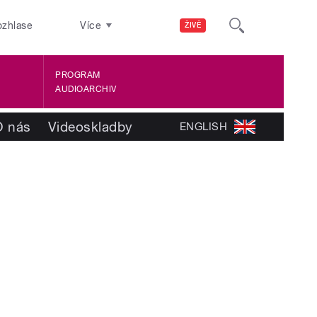
ozhlase
Více
ŽIVĚ
PROGRAM
AUDIOARCHIV
O nás
Videoskladby
ENGLISH