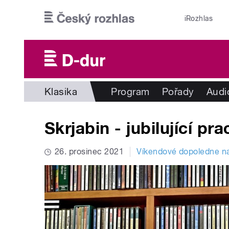
Přejít k hlavnímu obsahu
iRozhlas
Klasika
Program
Pořady
Audi
Skrjabin - jubilující p
26. prosinec 2021
Víkendové dopoledne n