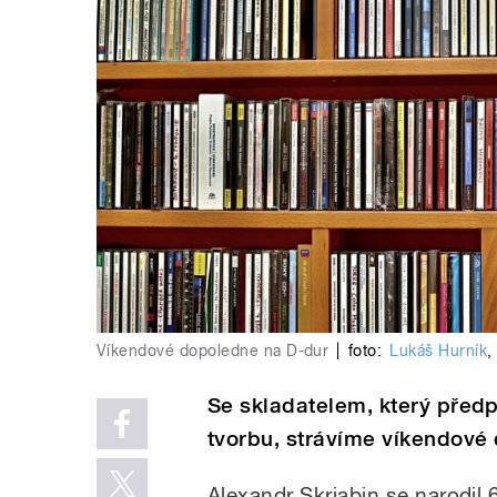
Víkendové dopoledne na D-dur
|
foto:
Lukáš Hurník
Se skladatelem, který předp
tvorbu, strávíme víkendové 
Alexandr Skrjabin se narodil 