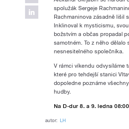
spolužák Sergeje Rachmaninova
Rachmaninova zásadně lišil s
Inklinoval k mysticismu, sv
božstvím a občas propadal po
samotném. To z něho dělalo s
nesnesitelného společníka.
V rámci víkendu odvysíláme t
které pro tehdejší stanici Vl
dopoledne poznáme všechny S
hudby.
Na D-dur 8. a 9. ledna 08:00
autor:
LH