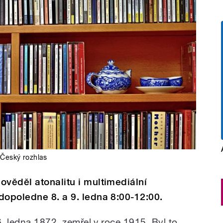
,
Český rozhlas
ověděl atonalitu i multimediální
dopoledne 8. a 9. ledna 8:00-12:00.
6. ledna 1872, zemřel v roce 1915. Byl to