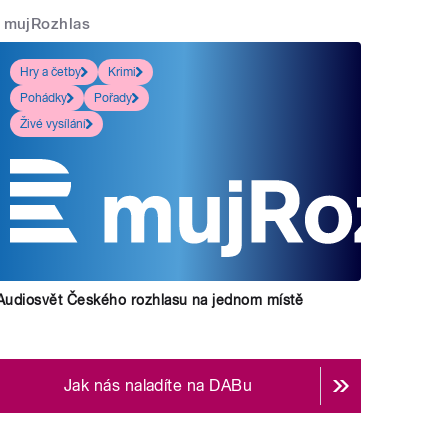
mujRozhlas
Hry a četby
Krimi
Pohádky
Pořady
Živé vysílání
Audiosvět Českého rozhlasu na jednom místě
Jak nás naladíte na DABu