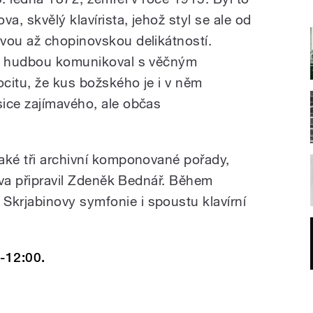
, skvělý klavírista, jehož styl se ale od
vou až chopinovskou delikátností.
ou hudbou komunikoval s věčným
citu, že kus božského je i v něm
ice zajímavého, ale občas
aké tři archivní komponované pořady,
tava připravil Zdeněk Bednář. Během
krjabinovy symfonie i spoustu klavírní
-12:00.