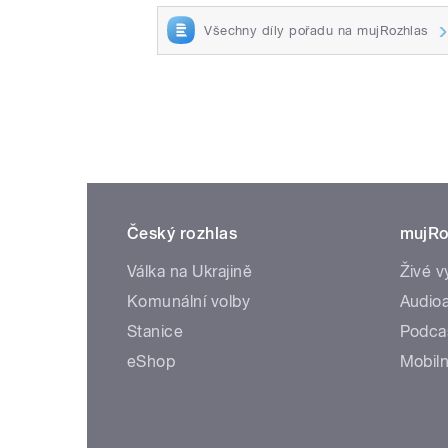
Všechny díly pořadu na mujRozhlas
Český rozhlas
mujRo
Válka na Ukrajině
Živé v
Komunální volby
Audioa
Stanice
Podca
eShop
Mobiln