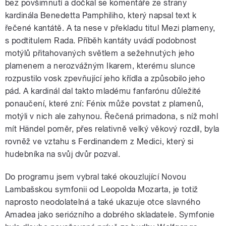
bez povšimnutí a dočkal se komentáře ze strany
kardinála Benedetta Pamphiliho, který napsal text k
řečené kantátě. A ta nese v překladu titul Mezi plameny,
s podtitulem Rada. Příběh kantáty uvádí podobnost
motýlů přitahovaných světlem a sežehnutých jeho
plamenem a nerozvážným Ikarem, kterému slunce
rozpustilo vosk zpevňující jeho křídla a způsobilo jeho
pád. A kardinál dal takto mladému fanfarónu důležité
ponaučení, které zní: Fénix může povstat z plamenů,
motýli v nich ale zahynou. Řečená primadona, s níž mohl
mít Händel poměr, přes relativně velký věkový rozdíl, byla
rovněž ve vztahu s Ferdinandem z Medici, který si
hudebníka na svůj dvůr pozval.
Do programu jsem vybral také okouzlující Novou
Lambašskou symfonii od Leopolda Mozarta, je totiž
naprosto neodolatelná a také ukazuje otce slavného
Amadea jako seriózního a dobrého skladatele. Symfonie