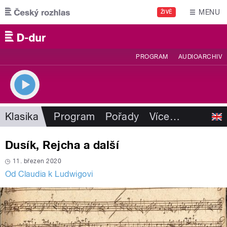
Přejít k hlavnímu obsahu
MENU
ŽIVĚ
PROGRAM
AUDIOARCHIV
Klasika
Program
Pořady
Více
…
Dusík, Rejcha a další
11. březen 2020
Od Claudia k Ludwigovi