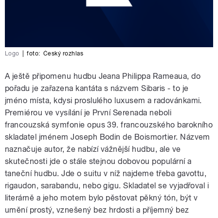
Logo
|
foto:
Český rozhlas
A ještě připomenu hudbu Jeana Philippa Rameaua, do
pořadu je zařazena kantáta s názvem Sibaris - to je
jméno místa, kdysi proslulého luxusem a radovánkami.
Premiérou ve vysílání je První Serenada neboli
francouzská symfonie opus 39. francouzského barokního
skladatel jménem Joseph Bodin de Boismortier. Názvem
naznačuje autor, že nabízí vážnější hudbu, ale ve
skutečnosti jde o stále stejnou dobovou populární a
taneční hudbu. Jde o suitu v níž najdeme třeba gavottu,
rigaudon, sarabandu, nebo gigu. Skladatel se vyjadřoval i
literárně a jeho motem bylo pěstovat pěkný tón, být v
umění prostý, vznešený bez hrdosti a příjemný bez