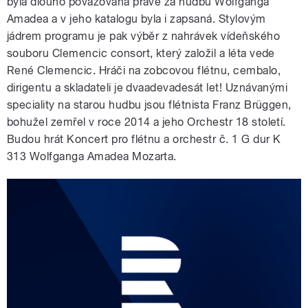
byla dlouho považovaná právě za hudbu Wolfganga
Amadea a v jeho katalogu byla i zapsaná. Stylovým
jádrem programu je pak výběr z nahrávek vídeňského
souboru Clemencic consort, který založil a léta vede
René Clemencic. Hráči na zobcovou flétnu, cembalo,
dirigentu a skladateli je dvaadevadesát let! Uznávanými
speciality na starou hudbu jsou flétnista Franz Brüggen,
bohužel zemřel v roce 2014 a jeho Orchestr 18 století.
Budou hrát Koncert pro flétnu a orchestr č. 1 G dur K
313 Wolfganga Amadea Mozarta.