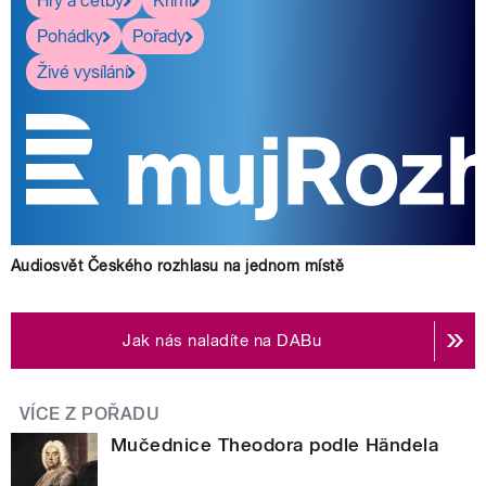
Hry a četby
Krimi
Pohádky
Pořady
Živé vysílání
Audiosvět Českého rozhlasu na jednom místě
Jak nás naladíte na DABu
VÍCE Z POŘADU
Mučednice Theodora podle Händela