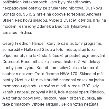
pařížských katakombách, kam byly přestěhovány
neopatrované ostatky ze zrušeného hřbitova. Dusíkovu
Sonátu op. 35 č. 2 hraje na dobové fortepiano Andreas
Staier, Rejchovu skladbu, výběr z Dvaceti čtyř trií, hrají na
moderní lesní rohy Zdeněk a Bedřich Tylšarové a
Emanuel Hrdina.
Georg Friedrich Händel, který je další autor v programu,
se narodil v Halle nad Sálou a toto město, stojí to za
připomenutí, má také starší české případné pojmenování
Dobrosol. Bude mít asi zajímavou historii. Z Händelovy
hudby jsem vybral Kantátu pro sólový hlas a komorní
soubor s názvem Tra le fiamme HWV 170. Skladatel měl
pestrý život a v této své hudbě zanechal odkaz na jednu
rozmarnou epizodu ze svého mládí. V roce 1707, kdy
kantátu napsal, pobýval v Itálii, kde napsal operu Rinaldo.
A už tehdy dobyl svou hudbou nejen přízeň publika, ale
také primadony Vittorie Tarquini. Jejich vztah nezůstal