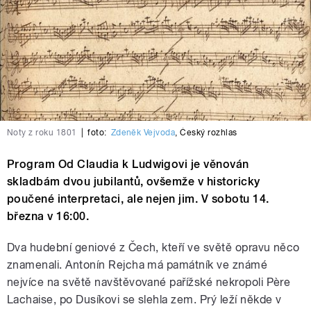
Noty z roku 1801
|
foto:
Zdeněk Vejvoda
,
Český rozhlas
Program Od Claudia k Ludwigovi je věnován
skladbám dvou jubilantů, ovšemže v historicky
poučené interpretaci, ale nejen jim. V sobotu 14.
března v 16:00.
Dva hudební geniové z Čech, kteří ve světě opravu něco
znamenali. Antonín Rejcha má památník ve známé
nejvíce na světě navštěvované pařížské nekropoli Père
Lachaise, po Dusíkovi se slehla zem. Prý leží někde v