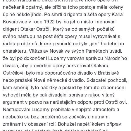
nečekaně opatrný, ale příčina toho postoje měla kořeny
úplně někde jinde. Po smrti dirigenta a šéfa opery Karla
Kovařovice v roce 1922 byl na jeho místo jmenován
dirigent Otakar Ostrčil, který se od samých počátků
svého nástupu na post šéfa opery musel vyrovnávat s
řadou problémů, které prvořadě nebyly „jen“ hudebního
charakteru. Vítězslav Novák ve svých Pamětech uvádí,
že byl po dokončení Lucerny varován správou Národního
divadla, aby provedení opery nesvěřoval Otakaru
Ostrčilovi; bylo mu doporučováno divadlo v Bratislavě
nebo pražské Nové německé divadlo. Skladatel pochopil,
kam směřují tyto nabídky a pokud by tomuto doporučení
vyhověl měla by pak divadelní správa v rukou vítaný
argument v pozvolna narůstajícím odporu proti Ostrčilovi.
Nastudování Lucerny probíhalo v napjaté atmosféře a
neobešlo se bez problémů se zpěváky a nutnými
změnami v obsazení rolí. Bohužel napětí kolem příprav