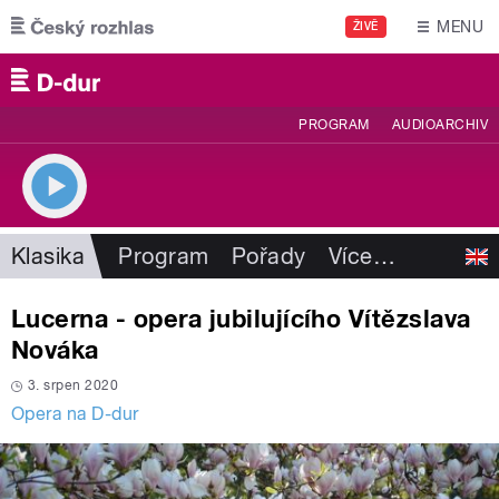
Přejít k hlavnímu obsahu
MENU
ŽIVĚ
PROGRAM
AUDIOARCHIV
Klasika
Program
Pořady
Více
…
Lucerna - opera jubilujícího Vítězslava
Nováka
3. srpen 2020
Opera na D-dur