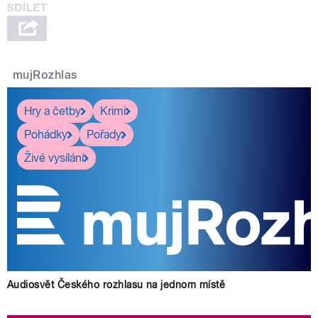
mujRozhlas
Hry a četby
Krimi
Pohádky
Pořady
Živé vysílání
Audiosvět Českého rozhlasu na jednom místě