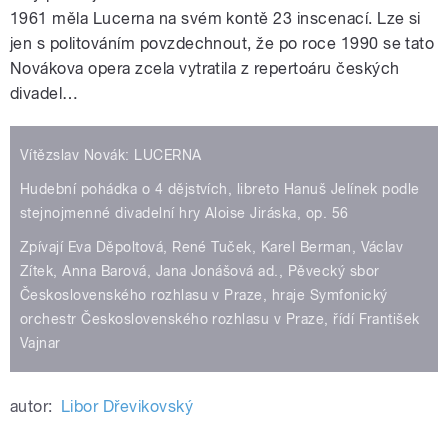
1961 měla Lucerna na svém kontě 23 inscenací. Lze si
jen s politováním povzdechnout, že po roce 1990 se tato
Novákova opera zcela vytratila z repertoáru českých
divadel…
Vítězslav Novák: LUCERNA
Hudební pohádka o 4 dějstvích, libreto Hanuš Jelínek podle
stejnojmenné divadelní hry Aloise Jiráska, op. 56
Zpívají Eva Děpoltová, René Tuček, Karel Berman, Václav
Zítek, Anna Barová, Jana Jonášová ad., Pěvecký sbor
Československého rozhlasu v Praze, hraje Symfonický
orchestr Československého rozhlasu v Praze, řídí František
Vajnar
autor:
Libor Dřevikovský