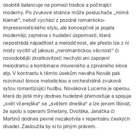
osobitě balancuje na pomezí tradice a počínající
moderny. Po zvukové stránce může posluchače „mírně
klamat“, neboť vychází z pozdně romanticko-
impresionistického stylu, ale koncepčně je pojata
moderněji; zejména v hudební úspornosti, která
nepostrádá nápaditost a melodičnost, ale přesto lze z ní
místy vycítit už jakousi „neromantickou věcnost“ či
novodobější zkratkovitost; nechybí ani zapojení
melodramu a kombinace mluveného a zpívaného slova
atp. V kontrastu k těmto úsekům neváhá Novák pak
rozvinout široce melodickou a orchestrálně zvukově
sytou romantizující hudbu. Novákova Lucerna je operou,
která do jisté míry dodnes hudebně přemosťuje a spojuje
„svět včerejška“ se „světem dneška“ a lze jenom litovat,
že spolu s operami Smetany, Dvořáka, Janáčka či
Martinů dodnes pevně nezakotvila v repertoáru českých
divadel. Zasloužila by si to plným právem.