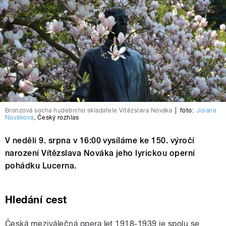
Bronzová socha hudebního skladatele Vítězslava Nováka
|
foto:
Jolana
Nováková
,
Český rozhlas
V neděli 9. srpna v 16:00 vysíláme ke 150. výročí
narození Vítězslava Nováka jeho lyrickou operní
pohádku Lucerna.
Hledání cest
Česká meziválečná opera let 1918-1939 je spolu se