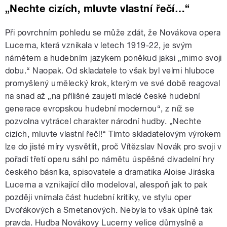
„Nechte cizích, mluvte vlastní řečí…“
Při povrchním pohledu se může zdát, že Novákova opera
Lucerna, která vznikala v letech 1919-22, je svým
námětem a hudebním jazykem poněkud jaksi „mimo svoji
dobu.“ Naopak. Od skladatele to však byl velmi hluboce
promyšlený umělecký krok, kterým ve své době reagoval
na snad až „na přílišné zaujetí mladé české hudební
generace evropskou hudební modernou“, z níž se
pozvolna vytrácel charakter národní hudby. „Nechte
cizích, mluvte vlastní řečí!“ Tímto skladatelovým výrokem
lze do jisté míry vysvětlit, proč Vítězslav Novák pro svoji v
pořadí třetí operu sáhl po námětu úspěšné divadelní hry
českého básníka, spisovatele a dramatika Aloise Jiráska
Lucerna a vznikající dílo modeloval, alespoň jak to pak
později vnímala část hudební kritiky, ve stylu oper
Dvořákových a Smetanových. Nebyla to však úplně tak
pravda. Hudba Novákovy Lucerny velice důmyslně a