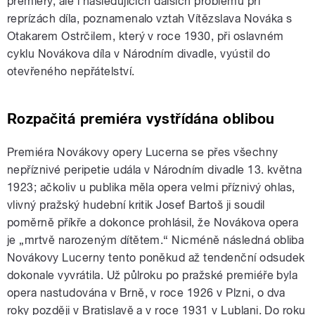
premiéry, ale i následujících dalších problémů při
reprízách díla, poznamenalo vztah Vítězslava Nováka s
Otakarem Ostrčilem, který v roce 1930, při oslavném
cyklu Novákova díla v Národním divadle, vyústil do
otevřeného nepřátelství.
Rozpačitá premiéra vystřídána oblibou
Premiéra Novákovy opery Lucerna se přes všechny
nepříznivé peripetie udála v Národním divadle 13. května
1923; ačkoliv u publika měla opera velmi příznivý ohlas,
vlivný pražský hudební kritik Josef Bartoš ji soudil
poměrně příkře a dokonce prohlásil, že Novákova opera
je „mrtvě narozeným dítětem.“ Nicméně následná obliba
Novákovy Lucerny tento poněkud až tendenční odsudek
dokonale vyvrátila. Už půlroku po pražské premiéře byla
opera nastudována v Brně, v roce 1926 v Plzni, o dva
roky později v Bratislavě a v roce 1931 v Lublani. Do roku