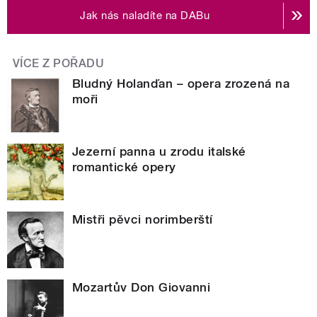
Jak nás naladíte na DABu
VÍCE Z POŘADU
Bludný Holanďan – opera zrozená na
moři
Jezerní panna u zrodu italské
romantické opery
Mistři pěvci norimberští
Mozartův Don Giovanni