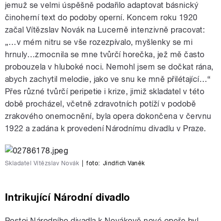
jemuž se velmi úspěšně podařilo adaptovat básnický
činoherní text do podoby operní. Koncem roku 1920
začal Vítězslav Novák na Lucerně intenzivně pracovat:
„…v mém nitru se vše rozezpívalo, myšlenky se mi
hrnuly…zmocnila se mne tvůrčí horečka, jež mě často
probouzela v hluboké noci. Nemohl jsem se dočkat rána,
abych zachytil melodie, jako ve snu ke mně přilétající…“
Přes různé tvůrčí peripetie i krize, jimiž skladatel v této
době procházel, včetně zdravotních potíží v podobě
zrakového onemocnění, byla opera dokončena v červnu
1922 a zadána k provedení Národnímu divadlu v Praze.
Skladatel Vítězslav Novák
|
foto:
Jindřich Vaněk
Intrikující Národní divadlo
Postoj Národního divadla k Novákově nové opeře byl