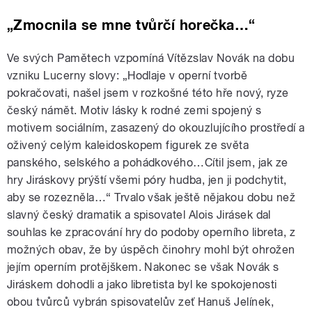
„Zmocnila se mne tvůrčí horečka…“
Ve svých Pamětech vzpomíná Vítězslav Novák na dobu
vzniku Lucerny slovy: „Hodlaje v operní tvorbě
pokračovati, našel jsem v rozkošné této hře nový, ryze
český námět. Motiv lásky k rodné zemi spojený s
motivem sociálním, zasazený do okouzlujícího prostředí a
oživený celým kaleidoskopem figurek ze světa
panského, selského a pohádkového…Cítil jsem, jak ze
hry Jiráskovy prýští všemi póry hudba, jen ji podchytit,
aby se rozezněla…“ Trvalo však ještě nějakou dobu než
slavný český dramatik a spisovatel Alois Jirásek dal
souhlas ke zpracování hry do podoby operního libreta, z
možných obav, že by úspěch činohry mohl být ohrožen
jejím operním protějškem. Nakonec se však Novák s
Jiráskem dohodli a jako libretista byl ke spokojenosti
obou tvůrců vybrán spisovatelův zeť Hanuš Jelínek,