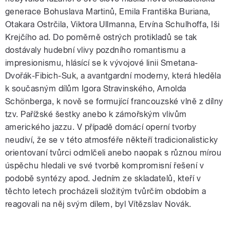
generace Bohuslava Martinů, Emila Františka Buriana,
Otakara Ostrčila, Viktora Ullmanna, Ervína Schulhoffa, Iši
Krejčího ad. Do poměrně ostrých protikladů se tak
dostávaly hudební vlivy pozdního romantismu a
impresionismu, hlásící se k vývojové linii Smetana-
Dvořák-Fibich-Suk, a avantgardní moderny, která hleděla
k současným dílům Igora Stravinského, Arnolda
Schönberga, k nově se formující francouzské vlně z dílny
tzv. Pařížské šestky anebo k zámořským vlivům
amerického jazzu. V případě domácí operní tvorby
neudiví, že se v této atmosféře někteří tradicionalisticky
orientovaní tvůrci odmlčeli anebo naopak s různou mírou
úspěchu hledali ve své tvorbě kompromisní řešení v
podobě syntézy apod. Jedním ze skladatelů, kteří v
těchto letech procházeli složitým tvůrčím obdobím a
reagovali na něj svým dílem, byl Vítězslav Novák.