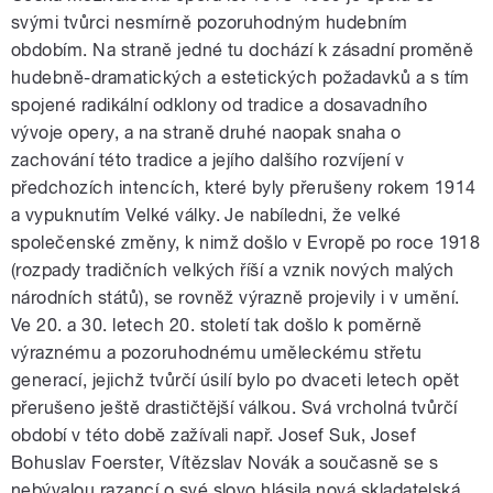
svými tvůrci nesmírně pozoruhodným hudebním
obdobím. Na straně jedné tu dochází k zásadní proměně
hudebně-dramatických a estetických požadavků a s tím
spojené radikální odklony od tradice a dosavadního
vývoje opery, a na straně druhé naopak snaha o
zachování této tradice a jejího dalšího rozvíjení v
předchozích intencích, které byly přerušeny rokem 1914
a vypuknutím Velké války. Je nabíledni, že velké
společenské změny, k nimž došlo v Evropě po roce 1918
(rozpady tradičních velkých říší a vznik nových malých
národních států), se rovněž výrazně projevily i v umění.
Ve 20. a 30. letech 20. století tak došlo k poměrně
výraznému a pozoruhodnému uměleckému střetu
generací, jejichž tvůrčí úsilí bylo po dvaceti letech opět
přerušeno ještě drastičtější válkou. Svá vrcholná tvůrčí
období v této době zažívali např. Josef Suk, Josef
Bohuslav Foerster, Vítězslav Novák a současně se s
nebývalou razancí o své slovo hlásila nová skladatelská