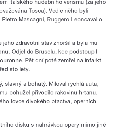
em italského hudebního verismu (za jeho
považována Tosca). Vedle něho byli
 – Pietro Mascagni, Ruggero Leoncavallo
e jeho zdravotní stav zhoršil a byla mu
anu. Odjel do Bruselu, kde podstoupil
 Couronne. Pět dní poté zemřel na infarkt
ed sto lety.
 slavný a bohatý. Miloval rychlá auta,
é mu bohužel přivodilo rakovinu hrtanu.
ho lovce divokého ptactva, operních
tního disku s nahrávkou opery mimo jiné