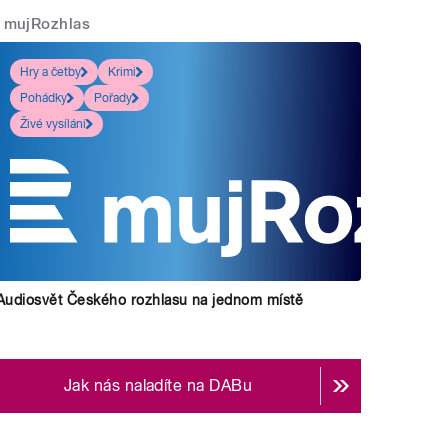
mujRozhlas
Hry a četby
Krimi
Pohádky
Pořady
Živé vysílání
Audiosvět Českého rozhlasu na jednom místě
Jak nás naladíte na DABu