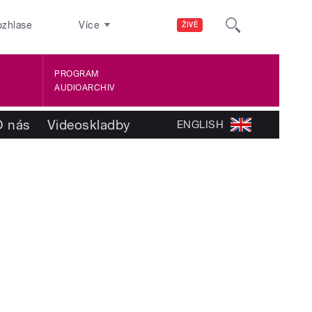
ozhlase
Více
ŽIVĚ
PROGRAM
AUDIOARCHIV
O nás
Videoskladby
ENGLISH