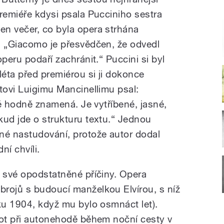
premiéře kdysi psala Pucciniho sestra
n večer, co byla opera strhána
. „Giacomo je přesvědčen, že odvedl
peru podaří zachránit.“ Puccini si byl
léta před premiérou si ji dokonce
tovi Luigimu Mancinellimu psal:
 mě hodně znamená. Je vytříbené, jasné,
kud jde o strukturu textu.“ Jednou
né nastudování, protože autor dodal
ní chvíli.
o své opodstatněné příčiny. Opera
rojů s budoucí manželkou Elvírou, s níž
oku 1904, když mu bylo osmnáct let).
vot při autonehodě během noční cesty v