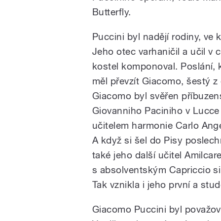
Butterfly.
Puccini byl nadějí rodiny, ve
Jeho otec varhaničil a učil v
kostel komponoval. Poslání, k
měl převzít Giacomo, šestý z d
Giacomo byl svěřen příbuzen
Giovanniho Paciniho v Lucce 
učitelem harmonie Carlo Ange
A když si šel do Pisy poslech
také jeho další učitel Amilca
s absolventským Capriccio si
Tak vznikla i jeho první a stu
Giacomo Puccini byl považov