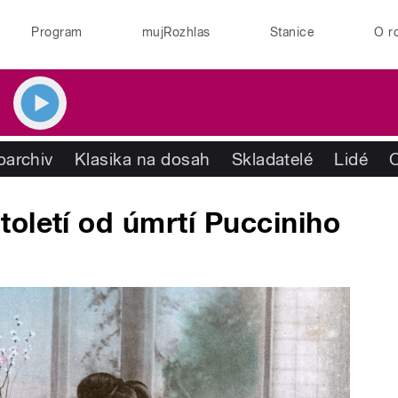
Program
mujRozhlas
Stanice
O r
oarchiv
Klasika na dosah
Skladatelé
Lidé
oletí od úmrtí Pucciniho