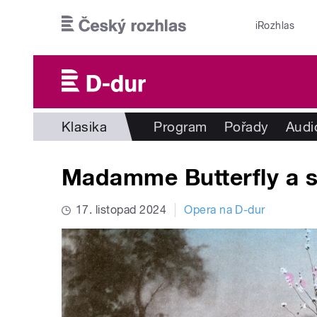
Přejít k hlavnímu obsahu
iRozhlas
Klasika
Program
Pořady
Audi
Madamme Butterfly a st
17. listopad 2024
Opera na D-dur