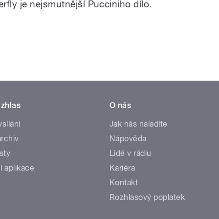
fly je nejsmutnější Pucciniho dílo.
zhlas
O nás
ysílání
Jak nás naladíte
rchiv
Nápověda
sty
Lidé v rádiu
í aplikace
Kariéra
Kontakt
Rozhlasový poplatek