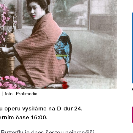
|
foto:
Profimedia
 operu vysíláme na D-dur 24.
erním čase 16:00.
tterfly je dnes šestou nejhranější