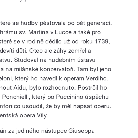
 které se hudby pěstovala po pět generací.
 chrámu sv. Martina v Lucce a také pro
teré se v rodině dědilo už od roku 1739,
evíti dětí. Otec ale záhy zemřel a
stvu. Studoval na hudebním ústavu
a na milánské konzervatoři. Tam byl jeho
loni, který ho navedl k operám Verdiho.
nout Aidu, bylo rozhodnuto. Postrčil ho
re Ponchielli, který po Pucciniho úspěchu
nfonico usoudil, že by měl napsat operu.
dentská opera Víly.
án za jediného nástupce Giuseppa