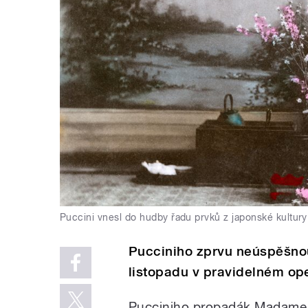
Puccini vnesl do hudby řadu prvků z japonské kultury
Pucciniho zprvu neúspěšnou
listopadu v pravidelném op
Pucciniho propadák Madame Bu