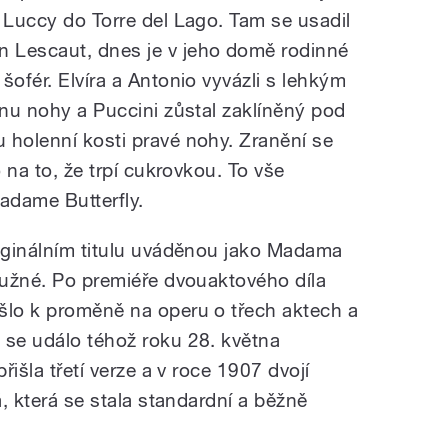
 Luccy do Torre del Lago. Tam se usadil
 Lescaut, dnes je v jeho domě rodinné
šofér. Elvíra a Antonio vyvázli s lehkým
inu nohy a Puccini zůstal zaklíněný pod
 holenní kosti pravé nohy. Zranění se
o na to, že trpí cukrovkou. To vše
adame Butterfly.
riginálním titulu uváděnou jako Madama
družné. Po premiéře dvouaktového díla
šlo k proměně na operu o třech aktech a
 se událo téhož roku 28. května
řišla třetí verze a v roce 1907 dvojí
á, která se stala standardní a běžně