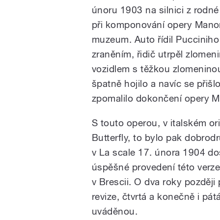
únoru 1903 na silnici z rodné
při komponování opery Manon
muzeum. Auto řídil Pucciniho 
zraněním, řidič utrpěl zlomen
vozidlem s těžkou zlomeninou
špatně hojilo a navíc se přišl
zpomalilo dokončení opery M
S touto operou, v italském o
Butterfly, to bylo pak dobro
v La scale 17. února 1904 do
úspěšné provedení této verze
v Brescii. O dva roky později p
revize, čtvrtá a konečně i pát
uváděnou.