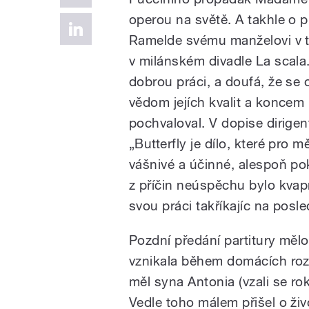
operou na světě. A takhle o 
Ramelde svému manželovi v te
v milánském divadle La scala
dobrou práci, a doufá, že se o
vědom jejích kvalit a koncem 
pochvaloval. V dopise dirigen
„Butterfly je dílo, které pro
vášnivé a účinné, alespoň po
z příčin neúspěchu bylo kvap
svou práci takříkajíc na posled
Pozdní předání partitury měl
vznikala během domácích rozb
měl syna Antonia (vzali se r
Vedle toho málem přišel o ži