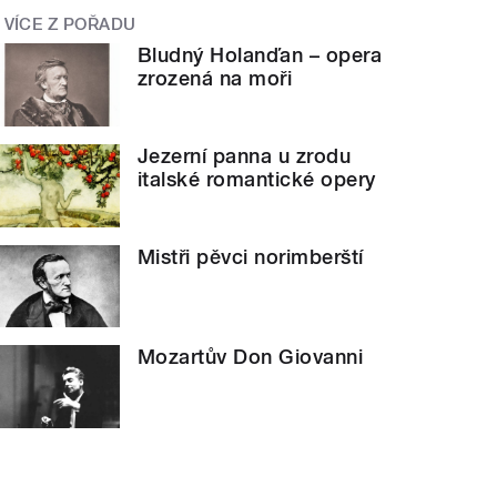
VÍCE Z POŘADU
Bludný Holanďan – opera
zrozená na moři
Jezerní panna u zrodu
italské romantické opery
Mistři pěvci norimberští
Mozartův Don Giovanni