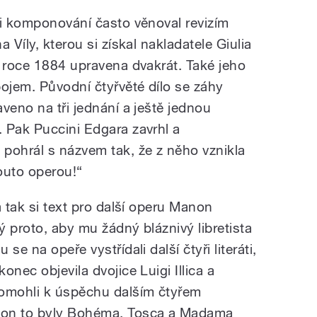
zi komponování často věnoval revizím
 Víly, kterou si získal nakladatele Giulia
v roce 1884 upravena dvakrát. Také jeho
bojem. Původní čtyřvěté dílo se záhy
veno na tři jednání a ještě jednou
 Pak Puccini Edgara zavrhl a
pohrál s názvem tak, že z něho vznikla
outo operou!“
a tak si text pro další operu Manon
 proto, aby mu žádný bláznivý libretista
se na opeře vystřídali další čtyři literáti,
nec objevila dvojice Luigi Illica a
pomohli k úspěchu dalším čtyřem
non to byly Bohéma, Tosca a Madama