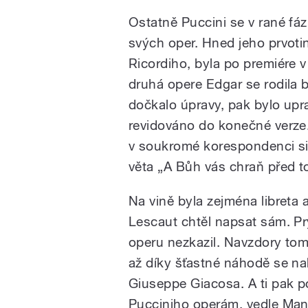
Ostatně Puccini se v rané fá
svých oper. Hned jeho prvotina
Ricordiho, byla po premiére 
druhá opere Edgar se rodila 
dočkalo úpravy, pak bylo upra
revidováno do konečné verze.
v soukromé korespondenci si 
věta „A Bůh vás chraň před t
Na vině byla zejména libreta 
Lescaut chtěl napsat sám. Prý
operu nezkazil. Navzdory tomu 
až díky šťastné náhodě se nako
Giuseppe Giacosa. A ti pak 
Pucciniho operám, vedle Ma