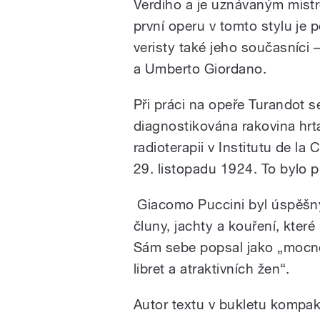
Verdiho a je uznávaným mistr
první operu v tomto stylu je 
veristy také jeho současníci
a Umberto Giordano.
Při práci na opeře Turandot s
diagnostikována rakovina hrt
radioterapii v Institutu de la
29. listopadu 1924. To bylo př
Giacomo Puccini byl úspěšný,
čluny, jachty a kouření, kter
Sám sebe popsal jako „mocné
libret a atraktivních žen“.
Autor textu v bukletu kompak