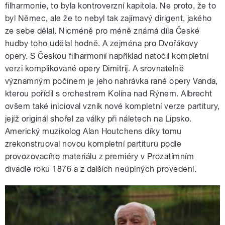
filharmonie, to byla kontroverzní kapitola. Ne proto, že to
byl Němec, ale že to nebyl tak zajímavý dirigent, jakého
ze sebe dělal. Nicméně pro méně známá díla České
hudby toho udělal hodně. A zejména pro Dvořákovy
opery. S Českou filharmonií například natočil kompletní
verzi komplikované opery Dimitrij. A srovnatelně
významným počinem je jeho nahrávka rané opery Vanda,
kterou pořídil s orchestrem Kolína nad Rýnem. Albrecht
ovšem také inicioval vznik nové kompletní verze partitury,
jejíž originál shořel za války při náletech na Lipsko.
Americký muzikolog Alan Houtchens díky tomu
zrekonstruoval novou kompletní partituru podle
provozovacího materiálu z premiéry v Prozatímním
divadle roku 1876 a z dalších neúplných provedení.