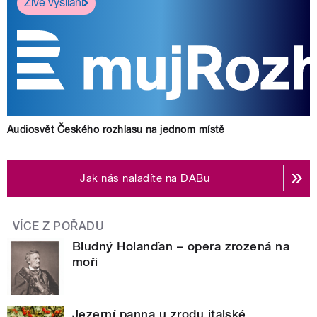
Živé vysílání
Audiosvět Českého rozhlasu na jednom místě
Jak nás naladíte na DABu
VÍCE Z POŘADU
Bludný Holanďan – opera zrozená na
moři
Jezerní panna u zrodu italské