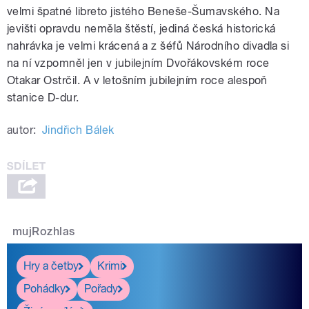
velmi špatné libreto jistého Beneše-Šumavského. Na
jevišti opravdu neměla štěstí, jediná česká historická
nahrávka je velmi krácená a z šéfů Národního divadla si
na ní vzpomněl jen v jubilejním Dvořákovském roce
Otakar Ostrčil. A v letošním jubilejním roce alespoň
stanice D-dur.
autor:
Jindřich Bálek
mujRozhlas
Hry a četby
Krimi
Pohádky
Pořady