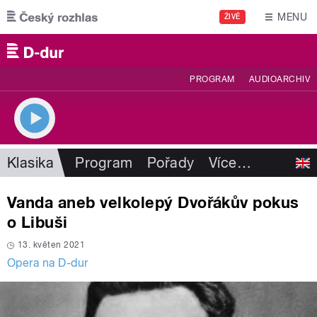
Přejít k hlavnímu obsahu
MENU
ŽIVĚ
PROGRAM
AUDIOARCHIV
Klasika
Program
Pořady
Více
…
Vanda aneb velkolepý Dvořákův pokus
o Libuši
13. květen 2021
Opera na D-dur