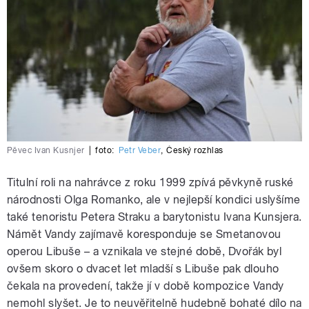
Pěvec Ivan Kusnjer
|
foto:
Petr Veber
,
Český rozhlas
Titulní roli na nahrávce z roku 1999 zpívá pěvkyně ruské
národnosti Olga Romanko, ale v nejlepší kondici uslyšíme
také tenoristu Petera Straku a barytonistu Ivana Kunsjera.
Námět Vandy zajímavě koresponduje se Smetanovou
operou Libuše – a vznikala ve stejné době, Dvořák byl
ovšem skoro o dvacet let mladší s Libuše pak dlouho
čekala na provedení, takže jí v době kompozice Vandy
nemohl slyšet. Je to neuvěřitelně hudebně bohaté dílo na