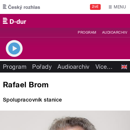
Přejít k hlavnímu obsahu
MENU
ŽIVĚ
PROGRAM
AUDIOARCHIV
Program
Pořady
Audioarchiv
Více
…
Rafael Brom
Spolupracovník stanice