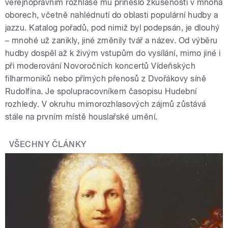
veřejnoprávním rozhlase mu přineslo zkušenosti v mnoha
oborech, včetně nahlédnutí do oblasti populární hudby a
jazzu. Katalog pořadů, pod nimiž byl podepsán, je dlouhý
– mnohé už zanikly, jiné změnily tvář a název. Od výběru
hudby dospěl až k živým vstupům do vysílání, mimo jiné i
při moderování Novoročních koncertů Vídeňských
filharmoniků nebo přímých přenosů z Dvořákovy síně
Rudolfina. Je spolupracovníkem časopisu Hudební
rozhledy. V okruhu mimorozhlasových zájmů zůstává
stále na prvním místě houslařské umění.
VŠECHNY ČLÁNKY