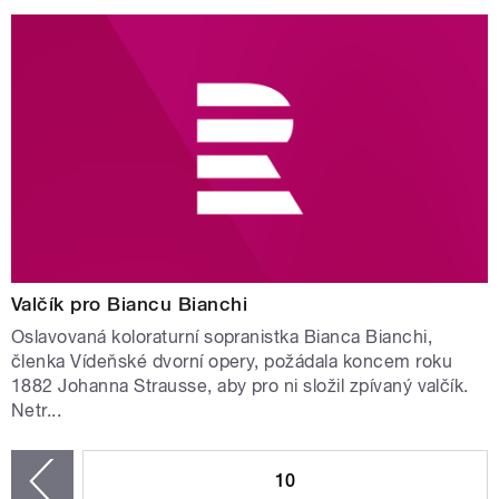
Valčík pro Biancu Bianchi
Oslavovaná koloraturní sopranistka Bianca Bianchi,
členka Vídeňské dvorní opery, požádala koncem roku
1882 Johanna Strausse, aby pro ni složil zpívaný valčík.
Netr...
STRÁNKY
10
zí