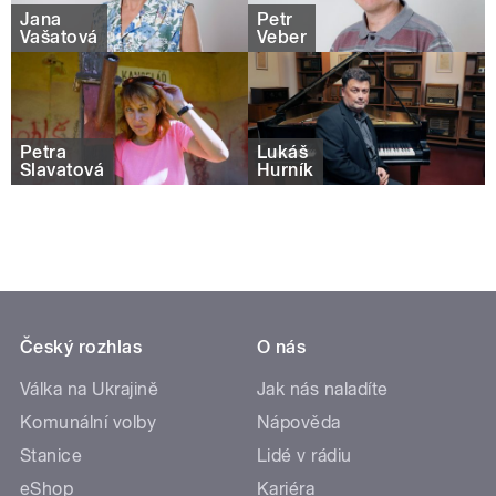
Jana
Petr
Vašatová
Veber
Petra
Lukáš
Slavatová
Hurník
Český rozhlas
O nás
Válka na Ukrajině
Jak nás naladíte
Komunální volby
Nápověda
Stanice
Lidé v rádiu
eShop
Kariéra