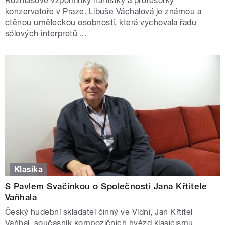
Rozhlasové vzpomínky harfistky a profesorky
konzervatoře v Praze. Libuše Váchalová je známou a
ctěnou uměleckou osobností, která vychovala řadu
sólových interpretů ...
Klasika
S Pavlem Svačinkou o Společnosti Jana Křtitele
Vaňhala
Český hudební skladatel činný ve Vídni, Jan Křtitel
Vaňhal, současník kompozičních hvězd klasicismu,