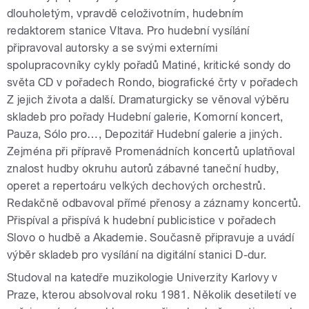
dlouholetým, vpravdě celoživotním, hudebním
redaktorem stanice Vltava. Pro hudební vysílání
připravoval autorsky a se svými externími
spolupracovníky cykly pořadů Matiné, kritické sondy do
světa CD v pořadech Rondo, biografické črty v pořadech
Z jejich života a další. Dramaturgicky se věnoval výběru
skladeb pro pořady Hudební galerie, Komorní koncert,
Pauza, Sólo pro…, Depozitář Hudební galerie a jiných.
Zejména při přípravě Promenádních koncertů uplatňoval
znalost hudby okruhu autorů zábavné taneční hudby,
operet a repertoáru velkých dechových orchestrů.
Redakčně odbavoval přímé přenosy a záznamy koncertů.
Přispíval a přispívá k hudební publicistice v pořadech
Slovo o hudbě a Akademie. Současně připravuje a uvádí
výběr skladeb pro vysílání na digitální stanici D-dur.
Studoval na katedře muzikologie Univerzity Karlovy v
Praze, kterou absolvoval roku 1981. Několik desetiletí ve