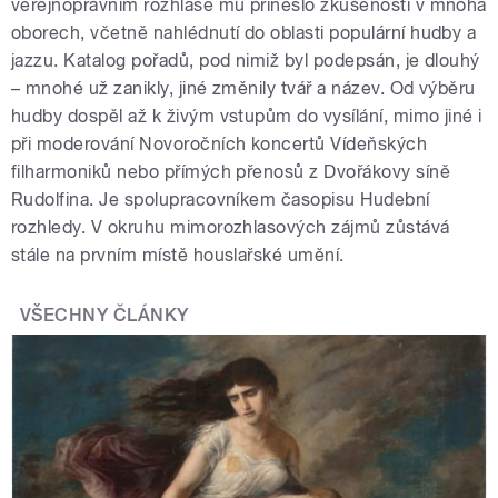
veřejnoprávním rozhlase mu přineslo zkušenosti v mnoha
oborech, včetně nahlédnutí do oblasti populární hudby a
jazzu. Katalog pořadů, pod nimiž byl podepsán, je dlouhý
– mnohé už zanikly, jiné změnily tvář a název. Od výběru
hudby dospěl až k živým vstupům do vysílání, mimo jiné i
při moderování Novoročních koncertů Vídeňských
filharmoniků nebo přímých přenosů z Dvořákovy síně
Rudolfina. Je spolupracovníkem časopisu Hudební
rozhledy. V okruhu mimorozhlasových zájmů zůstává
stále na prvním místě houslařské umění.
VŠECHNY ČLÁNKY