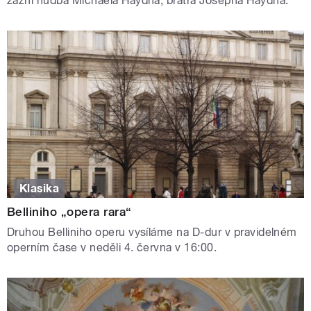
zazní hudba Michaela Haydna, bratra Josepha Haydna.
Klasika
Belliniho „opera rara“
Druhou Belliniho operu vysíláme na D-dur v pravidelném
operním čase v neděli 4. června v 16:00.