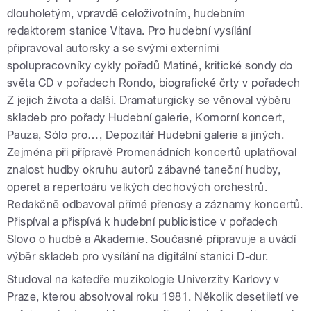
dlouholetým, vpravdě celoživotním, hudebním
redaktorem stanice Vltava. Pro hudební vysílání
připravoval autorsky a se svými externími
spolupracovníky cykly pořadů Matiné, kritické sondy do
světa CD v pořadech Rondo, biografické črty v pořadech
Z jejich života a další. Dramaturgicky se věnoval výběru
skladeb pro pořady Hudební galerie, Komorní koncert,
Pauza, Sólo pro…, Depozitář Hudební galerie a jiných.
Zejména při přípravě Promenádních koncertů uplatňoval
znalost hudby okruhu autorů zábavné taneční hudby,
operet a repertoáru velkých dechových orchestrů.
Redakčně odbavoval přímé přenosy a záznamy koncertů.
Přispíval a přispívá k hudební publicistice v pořadech
Slovo o hudbě a Akademie. Současně připravuje a uvádí
výběr skladeb pro vysílání na digitální stanici D-dur.
Studoval na katedře muzikologie Univerzity Karlovy v
Praze, kterou absolvoval roku 1981. Několik desetiletí ve