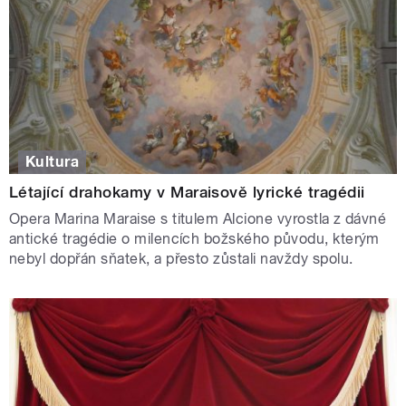
Kultura
Létající drahokamy v Maraisově lyrické tragédii
Opera Marina Maraise s titulem Alcione vyrostla z dávné
antické tragédie o milencích božského původu, kterým
nebyl dopřán sňatek, a přesto zůstali navždy spolu.