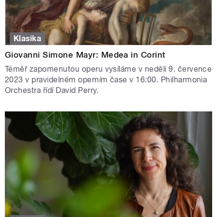
Klasika
Giovanni Simone Mayr: Medea in Corint
Téměř zapomenutou operu vysíláme v neděli 9. července
2023 v pravidelném operním čase v 16:00. Philharmonia
Orchestra řídí David Perry.