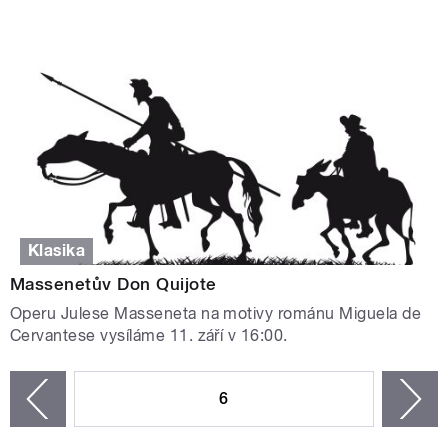
Klasika
Massenetův Don Quijote
Operu Julese Masseneta na motivy románu Miguela de
Cervantese vysíláme 11. září v 16:00.
STRÁNKY
6
n
zí