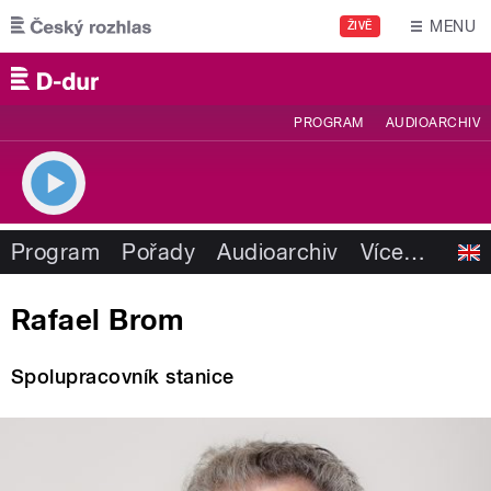
Přejít k hlavnímu obsahu
MENU
ŽIVĚ
PROGRAM
AUDIOARCHIV
Program
Pořady
Audioarchiv
Více
…
Rafael Brom
Spolupracovník stanice