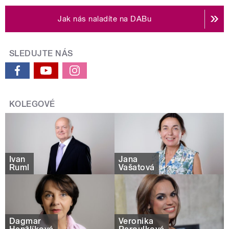
Jak nás naladíte na DABu
SLEDUJTE NÁS
KOLEGOVÉ
Ivan
Jana
Ruml
Vašatová
Dagmar
Veronika