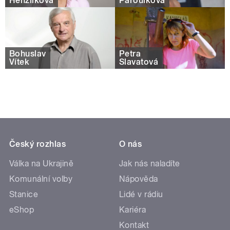
Henžlíková
Paroulková
Bohuslav
Petra
Vítek
Slavatová
Český rozhlas
O nás
Válka na Ukrajině
Jak nás naladíte
Komunální volby
Nápověda
Stanice
Lidé v rádiu
eShop
Kariéra
Kontakt