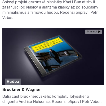
Sólový projekt gruzínské pianistky Khatii Buniatishvili
zasahující od klasiky a aranžmá klasiky až po současný
minimalismus a filmovou hudbu. Recenzi připravil Petr
Veber.
14 minut
Hudba
Bruckner & Wagner
Další část brucknerovského kompletu lotyšského
dirigenta Andrise Nelsonse. Recenzi připravil Petr Veber.