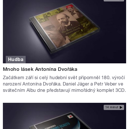
Hudba
Mnoho lásek Antonína Dvořáka
Začátkem září si celý hudební svět připomněl 180. výročí
narození Antonína Dvořáka. Daniel Jäger a Petr Veber ve
svátečním Albu dne představují mimořádný komplet 3CD.
14 minut