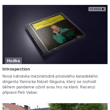
14 minut
Hudba
Introspection
Nová nahrávka mezinárodně proslulého kanadského
dirigenta Yannicka Nézet-Séguina, který se rozhodl
během pandemie oživit svou hru na klavír. Recenzi
připravil Petr Veber.