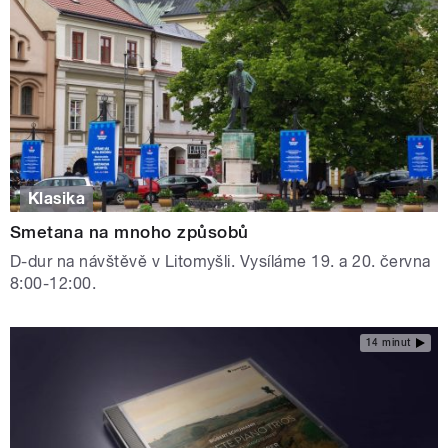
Klasika
Smetana na mnoho způsobů
D-dur na návštěvě v Litomyšli. Vysíláme 19. a 20. června
8:00-12:00.
14 minut