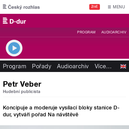
Přejít k hlavnímu obsahu
MENU
ŽIVĚ
PROGRAM
AUDIOARCHIV
Program
Pořady
Audioarchiv
Více
…
Petr Veber
Hudební publicista
Koncipuje a moderuje vysílací bloky stanice D-
dur, vytváří pořad Na návštěvě