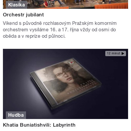
Klasika
Orchestr jubilant
Víkend s původně rozhlasovým Pražským komorním
orchestrem vysíláme 16. a 17. října vždy od osmi do
oběda a v repríze od půlnoci.
12 minut
Hudba
Khatia Buniatishvili: Labyrinth