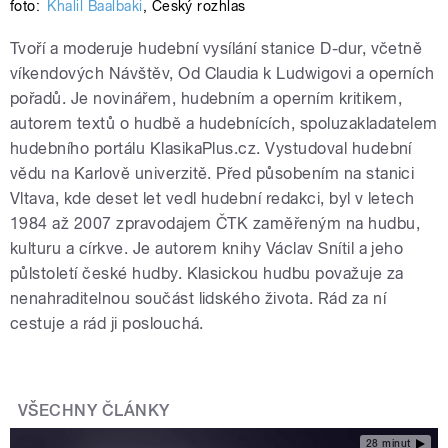
foto:
Khalil Baalbaki
,
Český rozhlas
Tvoří a moderuje hudební vysílání stanice D-dur, včetně
víkendových Návštěv, Od Claudia k Ludwigovi a operních
pořadů. Je novinářem, hudebním a operním kritikem,
autorem textů o hudbě a hudebnících, spoluzakladatelem
hudebního portálu KlasikaPlus.cz. Vystudoval hudební
vědu na Karlově univerzitě. Před působením na stanici
Vltava, kde deset let vedl hudební redakci, byl v letech
1984 až 2007 zpravodajem ČTK zaměřeným na hudbu,
kulturu a církve. Je autorem knihy Václav Snítil a jeho
půlstoletí české hudby. Klasickou hudbu považuje za
nenahraditelnou součást lidského života. Rád za ní
cestuje a rád ji poslouchá.
VŠECHNY ČLÁNKY
28 minut