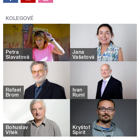
KOLEGOVÉ
Petra
Jana
Slavatová
Vašatová
Rafael
Ivan
Brom
Ruml
Bohuslav
Kryštof
Vítek
Spirit