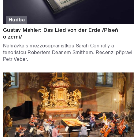
Hudba
Gustav Mahler: Das Lied von der Erde /Píseň
o zemi/
Nahrávka s mezzosopranistkou Sarah Connolly a
tenoristou Robertem Deanem Smithem. Recenzi připravil
Petr Veber.