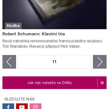
Hudba
Robert Schumann: Klavírní tria
Nová nahrávka renomovaného francouzského souboru
Trio Wanderer. Recenzi připravil Petr Veber.
STRÁNKY
11
n
zí
Jak nás naladíte na DABu
SLEDUJTE NÁS