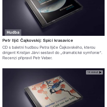
Hudba
Petr Iljič Čajkovskij: Spící krasavice
CD s baletní hudbou Petra Iljiče Čajkovského, kterou
dirigent Kristjan Järvi sestavil do „dramatické symfonie“.
Recenzi připravil Petr Veber.
14 minut