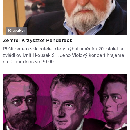
Klasika
Zemřel Krzysztof Penderecki
Přišli jsme o skladatele, který hýbal uměním 20. století a
zvládl ovlivnit i kousek 21. Jeho Violový koncert hrajeme
na D-dur dnes ve 20:00.