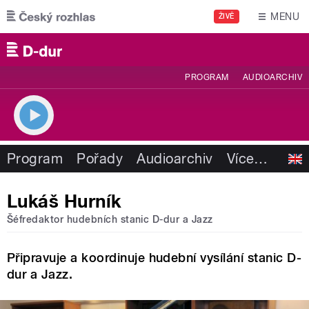
Přejít k hlavnímu obsahu
MENU
ŽIVĚ
PROGRAM
AUDIOARCHIV
Program
Pořady
Audioarchiv
Více
…
Lukáš Hurník
Šéfredaktor hudebních stanic D-dur a Jazz
Připravuje a koordinuje hudební vysílání stanic D-
dur a Jazz.