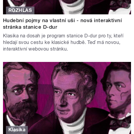
ROZHLAS
Hudební pojmy na vlastní uši - nová interaktivní
stránka stanice D-dur
Klasika na dosah je program stanice D-dur pro ty, kteří
hledají svou cestu ke klasické hudbě. Teď má novou,
interaktivní webovou stránku.
Klasika