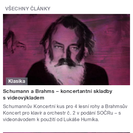
VŠECHNY ČLÁNKY
Klasika
Schumann a Brahms – koncertantní skladby
s videovýkladem
Schumannův Koncertní kus pro 4 lesní rohy a Brahmsův
Koncert pro klavír a orchestr č. 2 v podání SOČRu – s
videonávodem k použití od Lukáše Hurníka.