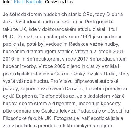
foto:
Khalil Baalbaki
,
Český rozhlas
Je šéfredaktorem hudebních stanic ČRo, tedy D-dur a
Jazz. Vystudoval hudbu a češtinu na Pedagogické
fakultě UK, kde v doktorandském studiu získal i titul
Ph.D. Do rozhlasu nastoupil v roce 1991 jako hudební
publicista, poté byl vedoucím Redakce vážné hudby,
hudebním dramaturgem stanice Vltava a v letech 2001-
2016 jejím šéfredaktorem, v roce 2017 šéfproducentem
hudební tvorby. V roce 2005 z jeho iniciativy vznikla i
první digitální stanice v Česku, Český rozhlas D-dur, který
vysílá vážnou hudbu. Pro Vltavu připravoval autorské
pořady, zejména vzdělávací Da capo, hudební pořady do
cyklů Euphonia, Telefonotéka ad. Je skladatelem vážné
hudby, sbormistrem a dirigentem, moderuje koncerty,
píše scénáře pro Českou televizi. Pedagogicky působí na
Filosofické fakultě UK. Fotografuje, vaří exotická jídla a
žije v souladu s přírodou i elektronickým smogem.