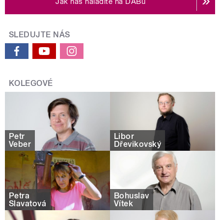
Jak nás naladíte na DABu
SLEDUJTE NÁS
KOLEGOVÉ
Petr
Libor
Veber
Dřevikovský
Petra
Bohuslav
Slavatová
Vítek