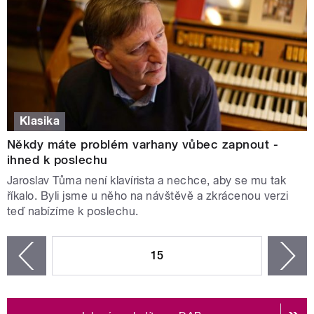
Klasika
Někdy máte problém varhany vůbec zapnout -
ihned k poslechu
Jaroslav Tůma není klavírista a nechce, aby se mu tak
říkalo. Byli jsme u něho na návštěvě a zkrácenou verzi
teď nabízíme k poslechu.
STRÁNKY
15
n
zí