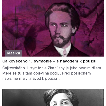
Klasika
Čajkovského 1. symfonie – s návodem k použití
Čajkovského 1. symfonie Zimní sny je jeho prvním dílem,
které se tu a tam objeví na pódiu. Před poslechem
nabízíme malý „návod k použití“.