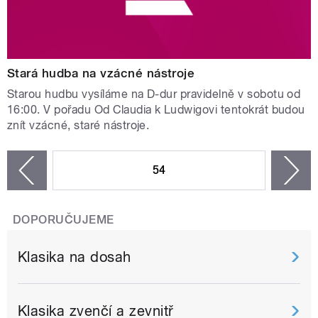
Stará hudba na vzácné nástroje
Starou hudbu vysíláme na D-dur pravidelně v sobotu od
16:00. V pořadu Od Claudia k Ludwigovi tentokrát budou
znít vzácné, staré nástroje.
STRÁNKY
54
n
zí
DOPORUČUJEME
Klasika na dosah
Klasika zvenčí a zevnitř