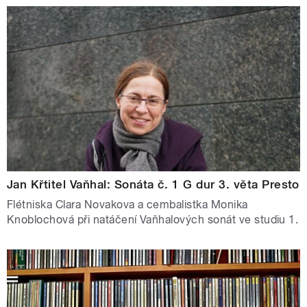
Jan Křtitel Vaňhal: Sonáta č. 1 G dur 3. věta Presto
Flétniska Clara Novakova a cembalistka Monika
Knoblochová při natáčení Vaňhalových sonát ve studiu 1.