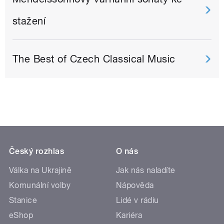
stažení
The Best of Czech Classical Music
Český rozhlas
O nás
Válka na Ukrajině
Jak nás naladíte
Komunální volby
Nápověda
Stanice
Lidé v rádiu
eShop
Kariéra