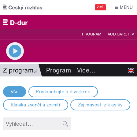
Přejít k hlavnímu obsahu
MENU
ŽIVĚ
PROGRAM
AUDIOARCHIV
Z programu
Program
Více
…
Vše
Poslouchejte a dívejte se
Klasika zvenčí a zevnitř
Zajímavosti z klasiky