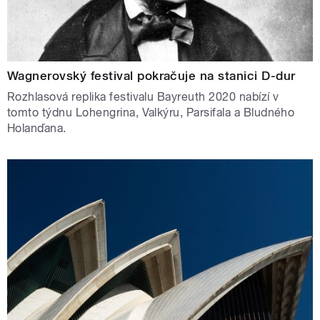
Wagnerovský festival pokračuje na stanici D-dur
Rozhlasová replika festivalu Bayreuth 2020 nabízí v
tomto týdnu Lohengrina, Valkýru, Parsifala a Bludného
Holanďana.